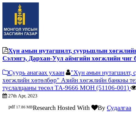
Хүн амын нутагшилт, суурьшлын хөгжлийн
Сэлэнгэ, Дархан-Уул аймгийн хөгжлийн чиг
Суурь анагаах ухаан
"Хүн амын нутагшилт,
хөгжлийн хөтөлбөр" Азийн хөгжлийн банкны т
туслалцааны төсөл ТА-9666 МОН (51106-001)
27th Apr, 2023
pdf
Research Hosted With
By
Судалгаа
17.86 MB