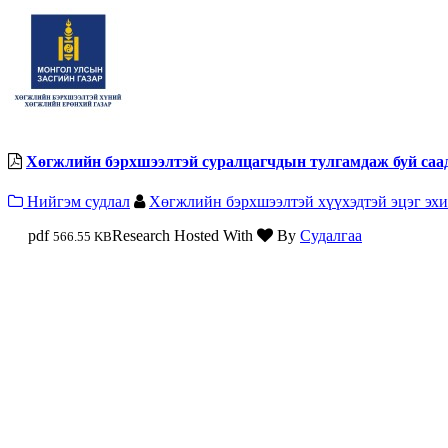
Хөгжлийн бэрхшээлтэй суралцагчдын тулгамдаж буй саад
Нийгэм судлал
Хөгжлийн бэрхшээлтэй хүүхэдтэй эцэг эх
pdf
Research Hosted With
By
Судалгаа
566.55 KB