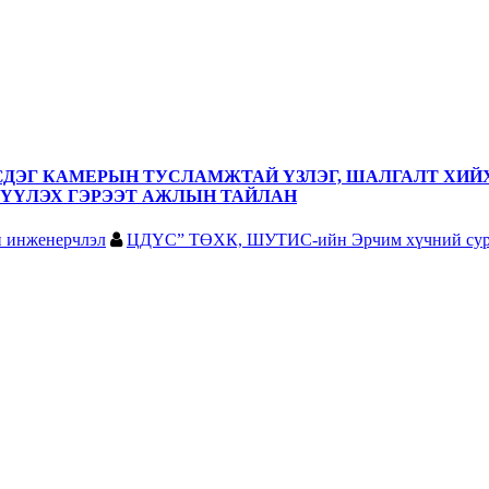
ЭГ КАМЕРЫН ТУСЛАМЖТАЙ ҮЗЛЭГ, ШАЛГАЛТ ХИЙХ
ҮҮЛЭХ ГЭРЭЭТ АЖЛЫН ТАЙЛАН
н инженерчлэл
ЦДҮС” ТӨХК, ШУТИС-ийн Эрчим хүчний сур