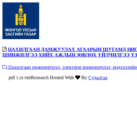
ЦАХИЛГААН ДАМЖУУЛАХ АГААРЫН ШУГАМД НИСД
ШИНЖИЛГЭЭ ХИЙХ АЖЛЫН ЗӨВЛӨХ ҮЙЛЧИЛГЭЭ ҮЗ
Цахилгаан инженерчлэл, электрон инженерчлэл, мэдээллий
pdf
Research Hosted With
By
Судалгаа
5.26 MB