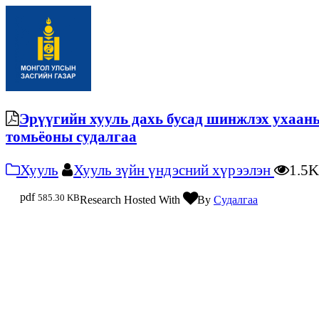
Эрүүгийн хууль дахь бусад шинжлэх ухаан
томьёоны судалгаа
Хууль
Хууль зүйн үндэсний хүрээлэн
1.5
pdf
585.30 KB
Research Hosted With
By
Судалгаа