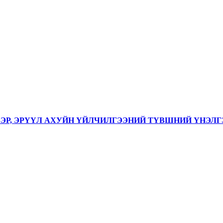
ВЭР, ЭРҮҮЛ АХУЙН ҮЙЛЧИЛГЭЭНИЙ ТҮВШНИЙ ҮНЭЛГ