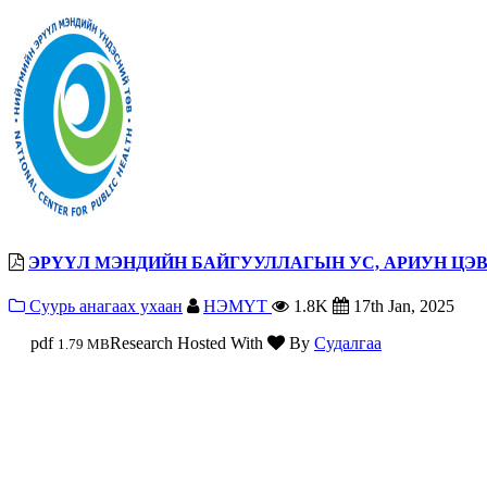
ЭРҮҮЛ МЭНДИЙН БАЙГУУЛЛАГЫН УС, АРИУН ЦЭ
Суурь анагаах ухаан
НЭМҮТ
1.8K
17th Jan, 2025
pdf
Research Hosted With
By
Судалгаа
1.79 MB