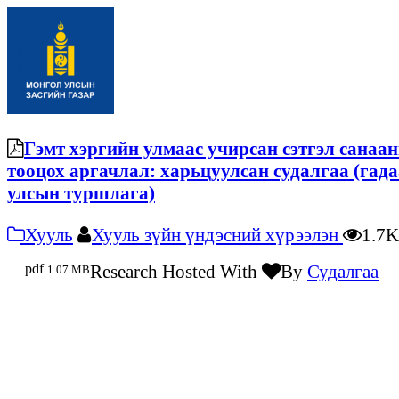
Гэмт хэргийн улмаас учирсан сэтгэл санаа
тооцох аргачлал: харьцуулсан судалгаа (гад
улсын туршлага)
Хууль
Хууль зүйн үндэсний хүрээлэн
1.7
pdf
Research Hosted With
By
Судалгаа
1.07 MB