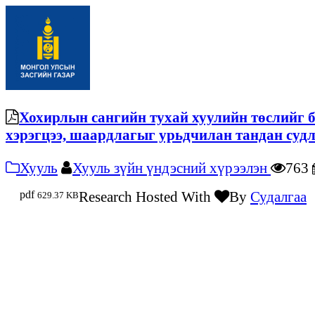
Хохирлын сангийн тухай хуулийн төслийг 
хэрэгцээ, шаардлагыг урьдчилан тандан судл
Хууль
Хууль зүйн үндэсний хүрээлэн
763
pdf
Research Hosted With
By
Судалгаа
629.37 KB