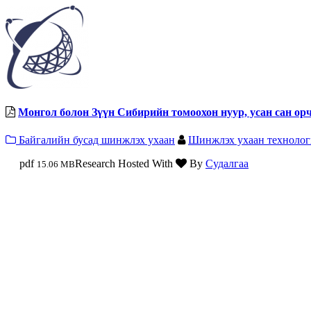
Монгол болон Зүүн Сибирийн томоохон нуур, усан сан ор
Байгалийн бусад шинжлэх ухаан
Шинжлэх ухаан технолог
pdf
Research Hosted With
By
Судалгаа
15.06 MB