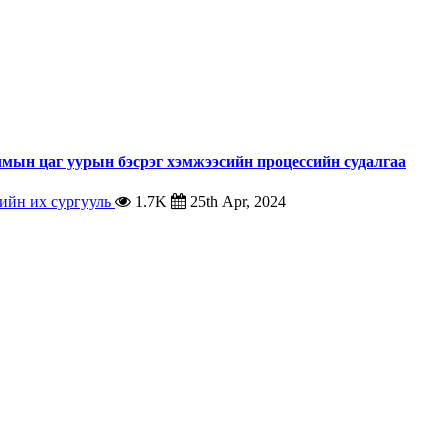
чмын цаг уурын бэсрэг хэмжээсийн процессийн судалгаа
ийн их сургууль
1.7K
25th Apr, 2024