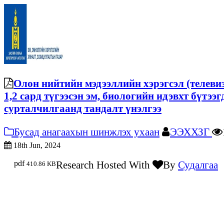
Олон нийтийн мэдээллийн хэрэгсэл (телевиз
1,2 сард түгээсэн эм, биологийн идэвхт бүтээ
сурталчилгаанд тандалт үнэлгээ
Бусад анагаахын шинжлэх ухаан
ЭЭХХЗГ
18th Jun, 2024
pdf
Research Hosted With
By
Судалгаа
410.86 KB