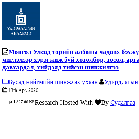
Монгол Улсад төрийн албаны чадавх бэхжү
чиглэлээр хэрэгжиж буй хөтөлбөр, төсөл, арг
давхардал, хийдэлд хийсэн шинжилгээ
Бусад нийгмийн шинжлэх ухаан
Удирдлагын
13th Apr, 2026
pdf
Research Hosted With
By
Судалгаа
807.66 KB