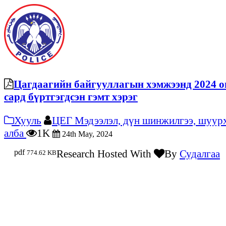
Цагдаагийн байгууллагын хэмжээнд 2024 о
сард бүртгэгдсэн гэмт хэрэг
Хууль
ЦЕГ Мэдээлэл, дүн шинжилгээ, шуур
алба
1K
24th May, 2024
pdf
Research Hosted With
By
Судалгаа
774.62 KB