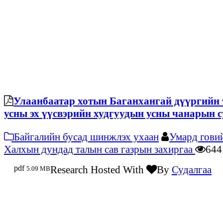
Улаанбаатар хотын Баганхангай дүүргийн
усны эх үүсвэрийн худгуудын усны чанарын 
Байгалийн бусад шинжлэх ухаан
Умард говий
Халхын дундад талын сав газрын захиргаа
64
pdf
Research Hosted With
By
Судалгаа
5.09 MB