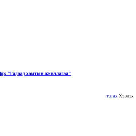
фр: “Гадаад хамтын ажиллагаа”
татах
Хэвлэх