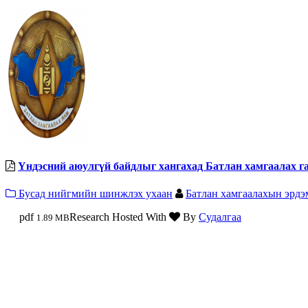
Үндэсний аюулгүй байдлыг хангахад Батлан хамгаалах г
Бусад нийгмийн шинжлэх ухаан
Батлан хамгаалахын эрд
pdf
Research Hosted With
By
Судалгаа
1.89 MB