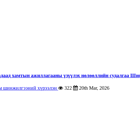
адаад хамтын ажиллагааны үзүүлэх нөлөөллийн судалгаа Ши
эм шинжилгээний хүрээлэн
322
20th Mar, 2026