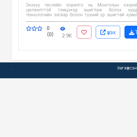
Энэхүү төслийн зорилго нь Монголын хээри
цөлжилттэй тэмцэхэд ашиглаж болох хурда
технологийн загвар болон түүний үр ашигтай хувилбаруудыг
бий болгоход оршино.
0
үзэх
(0)
2.9K
.
Хөгжүүлсэ