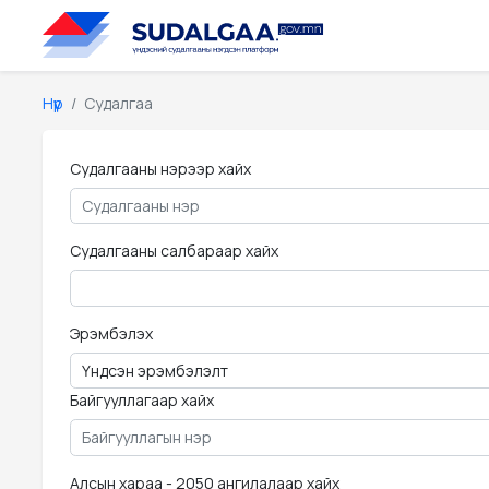
Нүүр
Судалгаа
Судалгааны нэрээр хайх
Судалгааны салбараар хайх
Эрэмбэлэх
Байгууллагаар хайх
Алсын хараа - 2050 ангилалаар хайх