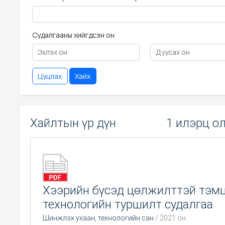
Судалгааны хийгдсэн он
Цуцлах
Хайх
Хайлтын үр дүн
1 илэрц о
Хээрийн бүсэд цөлжилттэй тэм
технологийн туршилт судалгаа
Шинжлэх ухаан, технологийн сан
/ 2021 он