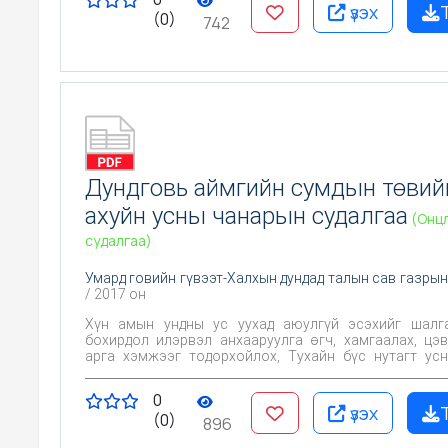
үзэх
(0)
742
Дундговь аймгийн сумдын төвий
ахуйн усны чанарын судалгаа
(Онц
судалгаа)
Умард говийн гүвээт-Халхын дундад талын сав газрын
/ 2017 он
Хүн амын ундны ус уухад аюулгүй эсэхийг шалгах, Х
бохирдол илэрвэл анхааруулга өгч, хамгаалах, цэ
арга хэмжээг тодорхойлох, Тухайн бүс нутагт усны чанарт
байгаль, хүний үйл ажиллагаа хэрхэн нөлөөлж байгаа
Цаашид эрүүл ахуйн хяналт тавих үндэслэл болгох юм
0
үзэх
(0)
896