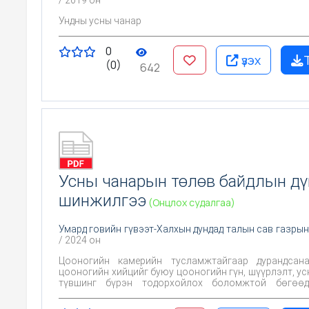
/ 2019 он
Ундны усны чанар
0
үзэх
(0)
642
Усны чанарын төлөв байдлын дү
шинжилгээ
(Онцлох судалгаа)
Умард говийн гүвээт-Халхын дундад талын сав газрын
/ 2024 он
Цооногийн камерийн тусламжтайгаар дурандсана
цооногийн хийцийг буюу цооногийн гүн, шүүрлэлт, ус
түвшинг бүрэн тодорхойлох боломжтой бөгөөд
паспортод бичигдсэн өгөгдлийг харна гэсэн үг.