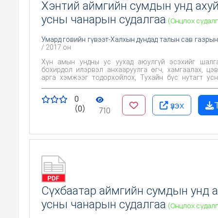
Хэнтий аймгийн сумдын унд аху
усны чанарын судалгаа
(Онцлох судалг
Умард говийн гүвээт-Халхын дундад талын сав газрын
/ 2017 он
Хүн амын ундны ус уухад аюулгүй эсэхийг шалгах, Х
бохирдол илэрвэл анхааруулга өгч, хамгаалах, цэ
арга хэмжээг тодорхойлох, Тухайн бүс нутагт усны чанарт
байгаль, хүний үйл ажиллагаа хэрхэн нөлөөлж байгаа
Цаашид эрүүл ахуйн хяналт тавих үндэслэл болгох юм
0
үзэх
(0)
710
Сүхбаатар аймгийн сумдын унд 
усны чанарын судалгаа
(Онцлох судалг