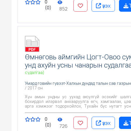
0
үзэх
(0)
852
Өмнөговь аймгийн Цогт-Овоо с
унд ахуйн усны чанарын судалга
судалгаа)
Умард говийн гүвээт-Халхын дундад талын сав газрын
/ 2017 он
Хүн амын ундны ус уухад аюулгүй эсэхийг шалгах, Х
бохирдол илэрвэл анхааруулга өгч, хамгаалах, цэ
арга хэмжээг тодорхойлох, Тухайн бүс нутагт усны чанарт
байгаль, хүний үйл ажиллагаа хэрхэн нөлөөлж байгаа
Цаашид эрүүл ахуйн хяналт тавих үндэслэл болгох юм
0
үзэх
(0)
726