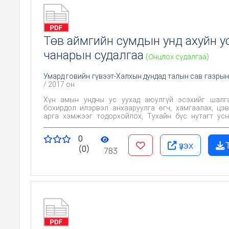
Төв аймгийн сумдын унд ахуйн у
чанарын судалгаа
(Онцлох судалгаа)
Умард говийн гүвээт-Халхын дундад талын сав газрын
/ 2017 он
Хүн амын ундны ус уухад аюулгүй эсэхийг шалгах, Х
бохирдол илэрвэл анхааруулга өгч, хамгаалах, цэ
арга хэмжээг тодорхойлох, Тухайн бүс нутагт усны чанарт
байгаль, хүний үйл ажиллагаа хэрхэн нөлөөлж байгаа
Цаашид эрүүл ахуйн хяналт тавих үндэслэл болгох юм
0
үзэх
(0)
783