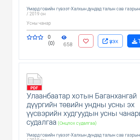
Умард говийн гүвээт-Халхын дундад талын сав газрын
/ 2019 он
Усны чанар
0
үзэх
(0)
658
Улаанбаатар хотын Баганхангай
дүүргийн төвийн ундны усны эх
үүсвэрийн худгуудын усны чана
судалгаа
(Онцлох судалгаа)
Умард говийн гүвээт-Халхын дундад талын сав газрын