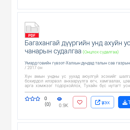
Багахангай дүүргийн унд ахуйн у
чанарын судалгаа
(Онцлох судалгаа)
Умард говийн гүвээт-Халхын дундад талын сав газрын
/ 2017 он
Хүн амын ундны ус уухад аюулгүй эсэхийг шалгах, Х
бохирдол илэрвэл анхааруулга өгч, хамгаалах, цэ
арга хэмжээг тодорхойлох, Тухайн бүс нутагт усны чанарт
байгаль, хүний үйл ажиллагаа хэрхэн нөлөөлж байгаа
Цаашид эрүүл ахуйн хяналт тавих үндэслэл болгох юм
0
үзэх
(0)
0.9K