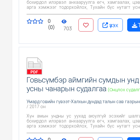
бохирдол илэрвэл анхааруулга өгч, хамгаалах, цэ
арга хэмжээг тодорхойлох, Тухайн бүс нутагт усны чанарт
байгаль, хүний үйл ажиллагаа хэрхэн нөлөөлж байгаа
Цаашид эрүүл ахуйн хяналт тавих үндэслэл болгох юм
0
үзэх
(0)
703
Говьсүмбэр аймгийн сумдын унд
усны чанарын судалгаа
(Онцлох судалг
Умард говийн гүвээт-Халхын дундад талын сав газрын
/ 2017 он
Хүн амын ундны ус уухад аюулгүй эсэхийг шалгах, Х
бохирдол илэрвэл анхааруулга өгч, хамгаалах, цэ
арга хэмжээг тодорхойлох, Тухайн бүс нутагт усны чанарт
байгаль, хүний үйл ажиллагаа хэрхэн нөлөөлж байгаа
Цаашид эрүүл ахуйн хяналт тавих үндэслэл болгох юм
0