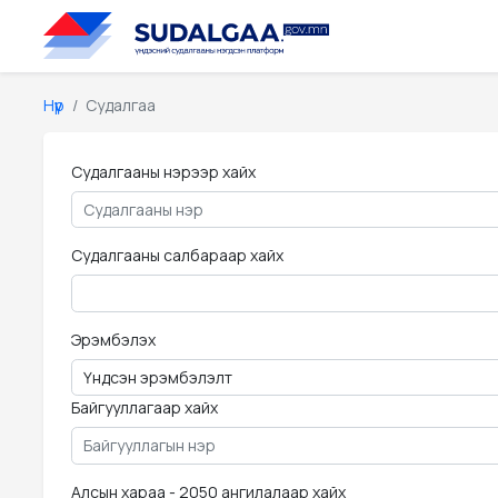
Нүүр
Судалгаа
Судалгааны нэрээр хайх
Судалгааны салбараар хайх
Эрэмбэлэх
Байгууллагаар хайх
Алсын хараа - 2050 ангилалаар хайх