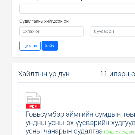
Судалгааны хийгдсэн он
Цуцлах
Хайх
Хайлтын үр дүн
11 илэрц 
Говьсүмбэр аймгийн сумдын төв
ундны усны эх үүсвэрийн худгуу
усны чанарын судалгаа
(Онцлох судалг