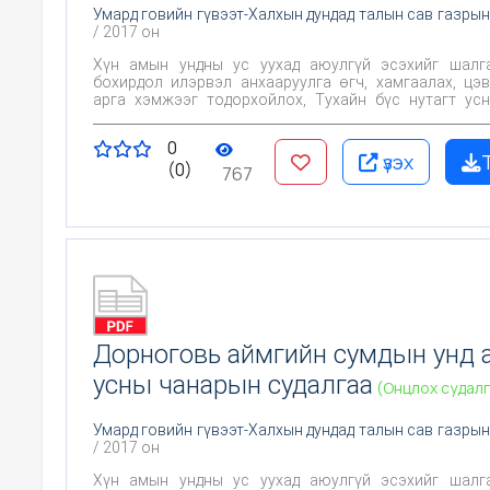
Умард говийн гүвээт-Халхын дундад талын сав газрын
/ 2017 он
Хүн амын ундны ус уухад аюулгүй эсэхийг шалгах, Х
бохирдол илэрвэл анхааруулга өгч, хамгаалах, цэ
арга хэмжээг тодорхойлох, Тухайн бүс нутагт усны чанарт
байгаль, хүний үйл ажиллагаа хэрхэн нөлөөлж байгаа
Цаашид эрүүл ахуйн хяналт тавих үндэслэл болгох юм
0
үзэх
(0)
767
Дорноговь аймгийн сумдын унд 
усны чанарын судалгаа
(Онцлох судалг
Умард говийн гүвээт-Халхын дундад талын сав газрын
/ 2017 он
Хүн амын ундны ус уухад аюулгүй эсэхийг шалгах, Х