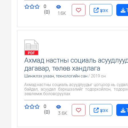
0
үзэх
(0)
1.6K
Ахмад настны социаль асуудлууд
дагавар, төлөв хандлага
Шинжлэх ухаан, технологийн сан
/ 2019 он
Ахмад настны социаль асуудлуудыг цогцоор нь судал
байдал, асуудал бэрхшээлийг тодорхойлон, тодорх
зөвлөмж боловсруулах
0
үзэх
(0)
3.6K