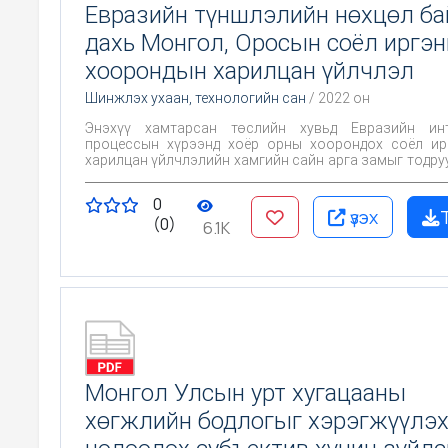
Евразийн түншлэлийн нөхцөл ба
дахь Монгол, Оросын соёл иргэ
хоорондын харилцан үйлчлэл
Шинжлэх ухаан, технологийн сан
/ 2022 он
Энэхүү хамтарсан төслийн хувьд Евразийн инт
процессын хүрээнд хоёр орны хоорондох соёл ир
харилцан үйлчлэлийн хамгийн сайн арга замыг тодру
Монголын улс төр, нийгэм - улс төрийн хөгжлийн ний
чанарыг тодорхойлох явдал юм. Түүнчлэн төслийг хэ
0
явцад Орос, Монголын соёл иргэншлийн түүх, ор
үзэх
(0)
байдал гүнзгий, илт тод илэрнэ. Евразийн интеграций
6.1K
олон улсын үр өгөөжтэй хамтын ажиллагааг бий 
тулд хоёр орны нийгэм, эдийн засаг, улс төрий
тулгараад буй асуудлуудыг тодруулах нь гол зорил
Тус хамтарсан төсөл хэрэгжсэн хугацаанд гүйцэт
ажиллагааны хураангуй мэдээллийг доорх 
танилцуулж байна.
Монгол Улсын урт хугацааны
хөгжлийн бодлогыг хэрэгжүүлэ