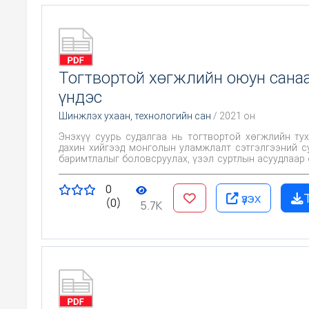
Тогтвортой хөгжлийн оюун сана
үндэс
Шинжлэх ухаан, технологийн сан
/ 2021 он
Энэхүү суурь судалгаа нь тогтвортой хөгжлийн ту
дахин хийгээд монголын уламжлалт сэтгэлгээний с
баримтлалыг боловсруулах, үзэл суртлын асуудлаар 
өрнө дахинд гарсан эрдэм шинжилгээний бүтээлүүди
ингэхдээ байгальтайгаа шүтэн барилдах, шинжлэх
0
оюун сэтгэлгээний, ёс журам ба шударга ёсны, мухар
үзэх
(0)
бодит мэдлэгийн, хүмүүнлэгийн болон соёл 
5.7K
үндэслэлүүдийг боловсруулж төрийн удирдлагад 
чиглэсэн билээ.