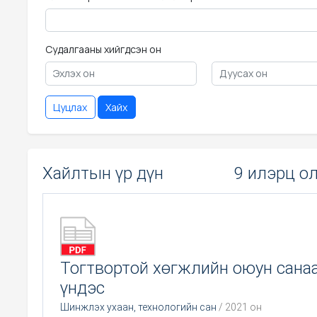
Судалгааны хийгдсэн он
Цуцлах
Хайх
Хайлтын үр дүн
9 илэрц о
Тогтвортой хөгжлийн оюун сана
үндэс
Шинжлэх ухаан, технологийн сан
/ 2021 он