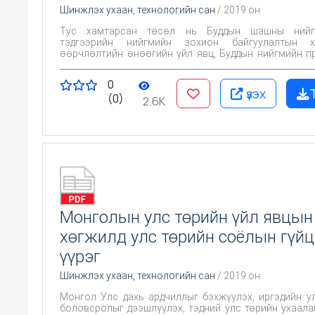
Шинжлэх ухаан, технологийн сан
/ 2019 он
Тус хамтарсан төсөл нь Буддын шашны нийгэ
тэдгээрийн нийгмийн зохион байгуулалтын х
өөрчлөлтийн өнөөгийн үйл явц, Буддын нийгмийн п
үзэл санааны орчин үеийн онцлогийг илрүүлэхэд 
Энэхүү төслийг хэрэгжүүлэх нь өөрчлөгдөн б
0
Монголын нийгмийн институци дэх буддын шашны б
үзэх
(0)
(лам нарын болон сүсэгтнүүдийн ) дасан зохицо
2.6K
явцын тухай эмпирик мэдээлэлтэй болно. Ор
Монголын буддизмын ижил төстэй талуудын хар
судалгаа нь эдгээр орнууд дахь буддын шашны янз б
шинж бүхий бүлгүүдийн (үндэстний ба даяарш
сүсэгтний болон сүм хийдийн, хөдөөний болон хотын
хөгжлийн талаарх шинэ мэдээлэл бий болсон.
Монголын улс төрийн үйл явцын
хөгжилд улс төрийн соёлын гүйц
үүрэг
Шинжлэх ухаан, технологийн сан
/ 2019 он
Монгол Улс дахь ардчиллыг бэхжүүлэх, иргэдийн у
боловсролыг дээшлүүлэх, тэдний улс төрийн ухаала