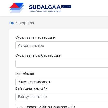
Нүүр
Судалгаа
Судалгааны нэрээр хайх
Судалгааны салбараар хайх
Эрэмбэлэх
Байгууллагаар хайх
Алсын хараа - 2050 ангилалаар хайх