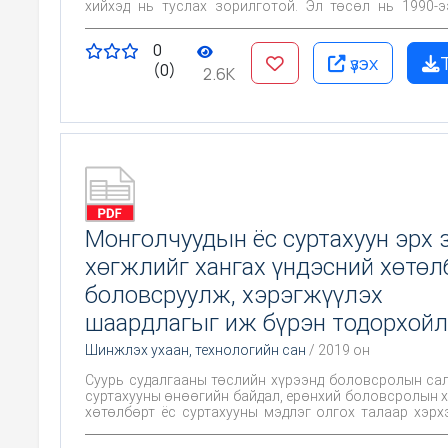
хийхэд нь туслах зорилготой. Эл төсөл нь 1990-
хойших иргэдийн улс төрийн соёлын төлөвшлийг 
нэгтгэн дүгнэж, энэ хүрээн дэх сорилт, бэрхшээл, 
0
буй асуудлыг улс төр судлалын онол арга зүйн үүднэ
үзэх
(0)
боловсруулах, иргэдийн улс төрийн соёлыг төлөвшү
2.6K
зам, хэлбэр, шийдлийн зохист хувилбарыг санал бо
хүрээний хэтийн төлөв хандлагын талаарх санааг 
судалгааны эргэлтэнд оруулах явдал байв.
Монголчуудын ёс суртахуун эрх 
хөгжлийг хангах үндэсний хөтөл
боловсруулж, хэрэгжүүлэх
шаардлагыг иж бүрэн тодорхойл
Шинжлэх ухаан, технологийн сан
/ 2019 он
Суурь судалгааны төслийн хүрээнд боловсролын са
суртахууны өнөөгийн байдал, ерөнхий боловсролын 
хөтөлбөрт ёс суртахууны мэдлэг олгох талаар хэрх
болон цаашид хэрхэн боловсронгуй болгох асуудл
судлах зорилгоор “Ёс суртахууны боловсрол” эк