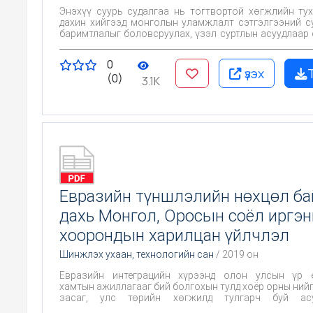
Энэхүү суурь судалгаа нь тогтвортой хөгжлийн ту
дахин хийгээд монголын уламжлалт сэтгэлгээний с
баримтлалыг боловсруулах, үзэл суртлын асуудлаар 
өрнө дахинд гарсан эрдэм шинжилгээний бүтээлүүди
ингэхдээ байгальтайгаа шүтэн барилдах, шинжлэх
0
оюун сэтгэлгээний, ёс журам ба шударга ёсны, мухар
үзэх
(0)
бодит мэдлэгийн, хүмүүнлэгийн болон соёл 
3.1K
үндэслэлүүдийг боловсруулж төрийнудирдлагад 
чиглэсэн билээ.
Евразийн түншлэлийн нөхцөл ба
дахь Монгол, Оросын соёл иргэ
хоорондын харилцан үйлчлэл
Шинжлэх ухаан, технологийн сан
/ 2019 он
Евразийн интеграцийн хүрээнд олон улсын үр 
хамтын ажиллагааг бий болгохын тулд хоёр орны нийг
засаг, улс төрийн хөгжилд тулгарч буй асу
тодруулахад оршино.