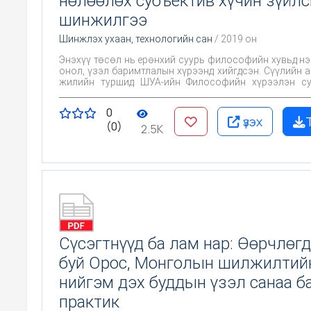
нөлөөлөх субъектив хүчин зүйл
шинжилгээ
Шинжлэх ухаан, технологийн сан
/ 2019 он
Энэхүү төсөл нь ерөнхий суурь философийн хувьд нэ
онол, үзэл баримтлалын хүрээнд хийгдсэн. Сүүлийн а
жилийн туршид ШУА-ийн Философийн хүрээлэн су
ажлынхаа нэг тэргүүлэх гол чиглэлийг Монг
хөгжлийн бодлого, түүний философийг боловсруу
0
хэмээн тодорхойлж цуврал төсөл хэрэгжүүлсэн б
үзэх
(0)
төслүүдийн хүрээнд хэд хэдэн дорвитой бүтээл 
2.5K
гарсан. Тэдгээрт хөгжлийн асуудлыг социал фи
үүднээс хэрхэн ойлгох, монголын нийгмийн хөгжлийн
шинжлэхэд арга зүйн хувьд ямар ямар зарчимд үнд
гэдгийн ерөнхий дүр зураг гарсан гэж үзэж болно.
Сүсэгтнүүд ба лам нар: Өөрчлөг
буй Орос, Монголын шилжилтий
нийгэм дэх буддын үзэл санаа б
практик