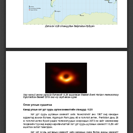
Дэлхийн VLBI станцуудын байрлалын бүдүүвч       
Хар нүхний анхны зургийг бүтээхэд VLBI ашигласан бөгөөд Event Horizon телескопоор 
дүрслэгдсэн бөгөөд 2019 оны 4
р сард авсан зураг
-
Олон улсын судалгаа
Канад улсын хэт 
урт суурь шугам хэмжилтийн станцууд 
-
VLBI
Хэт  урт  суурь  шугамын  хэмжилт  хийх технологийг анх  1967 онд  канадын 
эрдэмтэд зохион бүтээж, Algonquin Park дахь 46 м голчтой антен,  Penticton дахь 26 
м голчтой антен бүхий радио телескопуудын хоорондын 3073 км зай
г хэмжсэнээр 
геодезийн түүхэнд өндөр нарийвчлалтай Хэт урт суурь шугамын хэмжилт /VLBI/
ийг 
-
ашиглах эхлэл тавигдсан.
Хэт урт суурь шугамын хэмжилт хийх зарчмын схем болон анхны хэмжилт 