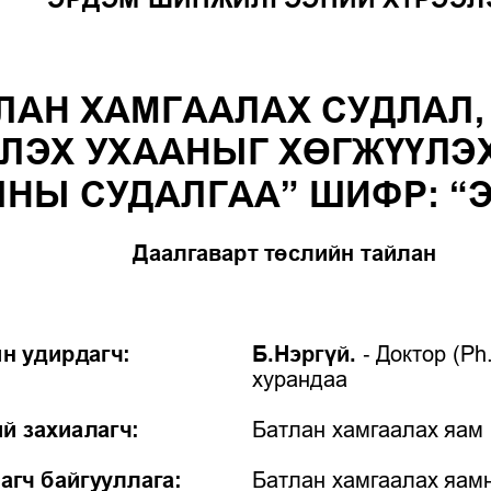
ЛАН ХАМГААЛАХ СУДЛАЛ,
ЭХ УХААНЫГ ХӨГЖҮҮЛЭХ 
ЧНЫ СУДАЛГАА
”
ШИФР: 
“
Э
Даалгаварт төслийн тайлан
н удирдагч: 
Б.Нэргүй. 
-
Доктор (Ph
хурандаа 
й захиалагч: 
Батлан хамгаалах яам 
агч байгууллага:
Батлан хамгаалах яам