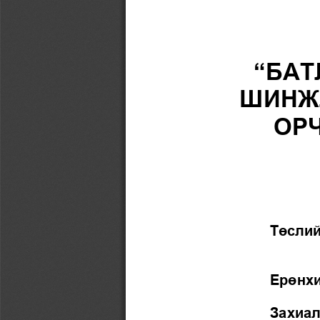
“
БАТ
ШИНЖЛ
ОР
Төслий
Ерөнхи
Захиал