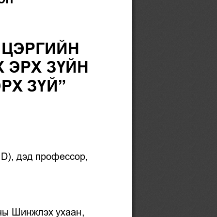
 ЦЭРГИЙН 
ЭРХ ЗҮЙН 
РХ ЗҮЙ
”
.D), дэд професс
ор, 
ны Шинжлэх ухаан, 