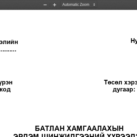
Zoom
Zoom
Out
In
Н
гэлийн
..........
үрэн 
Тө
сөл хэр
код
дугаар: 
БАТЛАН ХАМГААЛАХЫН 
ЭРДЭМ ШИНЖИЛГЭЭНИЙ ХҮРЭЭЛ