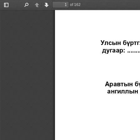
of 162
Toggle
Find
Previous
Next
Sidebar
Улсын бүрт
дугаар: 
.......
Аравтын б
ангиллын 