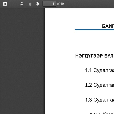
of 49
Toggle
Find
Previous
Next
Sidebar
БАЙ
НЭГДҮГЭЭР БҮЛ
1.1 Судалг
2 Судалга
1.
1.3 Судалга