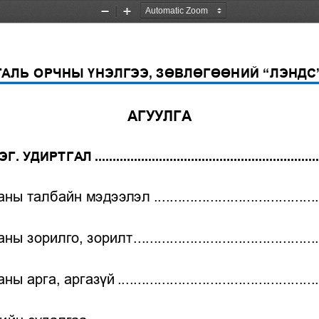
Zoom
Zoom
Out
In
ГАЛЬ ОРЧНЫ ҮНЭЛГЭЭ, ЗӨВЛӨГӨӨНИЙ “ЛЭНДС”
АГУУЛГА
ЭГ. УДИ
РТГАЛ
................................
..............................
ааны талбайн мэдээлэл
................................
.........
аны зорилго, зорилт
................................
..............
аны арга, аргазүй
................................
..................