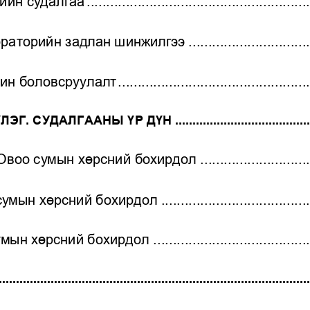
ийн судалгаа
................................
.........................
ораторийн задлан шинжилгээ
...............................
рин боловсруулалт
................................
.................
ЛЭГ. СУ
ДАЛГААНЫ ҮР ДҮН
................................
......
Овоо сумын хөрсний бохирдол
............................
сумын хөрсний бохирдол
................................
......
умын хөрсний бохирдол
................................
........
...................
................................
................................
......