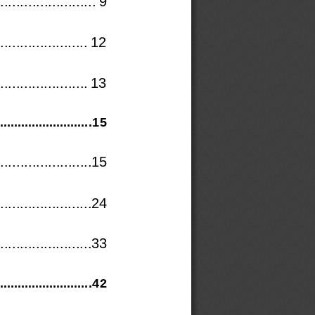
.......
.................
9
.
.....................
12
...............
.......
13
..........................
.
15
....
...................
15
.......................
24
.......................
33
..........................
.
42