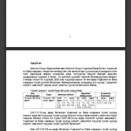
1
Удиртгал
Монгол Улсын Ерөнхийлөгчөөс 
Монгол Улсын Үндэсний баяр болох Үндэсний 
их баяр наадмыг тэмдэглэн өнгөрүүлэх үйл ажиллагааг хуульчлаагүй наадмын олон 
талт  харилцааг  зөвхөн  уламжлал  дээр 
тулгуурлан  явуулж  байгааг  өөрчлөх 
шаардлаг
ын үүднээс 
5 бүлэг, 16 зүйлтэй
хуулийн төслийг боловсруулсан байдаг.
Улмаар Улсын Их Хурлаас 2003 оны 6 дугаар сарын 19
-
ний өдөр 
Үндэсний
их баяр 
1
наадмын тухай хуулий
г баталсан
бөгөөд өнгөрсөн хугацаанд тус хууль
д 
7
удаагийн 
нэмэлт, өөрчлөлт, зарим 
хэсэг, 
заалтыг хүчингүй болгосон
байна. 
Үүнийг
доорхи
хүснэгтээр багцлан харуулбал:
Анх 
Өөрчлөн
Хүчингүй 
Одоо
Шинээр нэмсэн
батлагдахдаа
найруулсан
болгосон
16 зүйл, 89 хэсэг, 
16 зүйл, 103 
Нийт   11   хэсэг, 
20   хэсэг,   заалт 
6   хэсэг,   заалт 
заалт
хэсэг, заалт
заалт 
(7
.1.7,  7.1.8, 
(7
.1, 
7.1.1
-
7.1.9, 
(
16.3, 7.1.7,  11.1.2, 
7.2,   7.3,   7.4,   7.6, 
7.2,   7.3,   7.5,   7.9, 
7.1.7, 7.1.8, 7.3
)
7.10,  8.7,  8.8,  8.9, 
8.5,   10.2,   12.4.5, 
9.3
)
14.3, 7.1.8, 9.2
)
ны  өдөр  бат
ал
сан
Үндэсний  их  баяр  наадмын  тухай  хуульд 
2007.07.06
-
нэмэлт, өөрчлөлт оруулах тухай хуульд Монгол Улсын Ерөнхийлөгч хэсэгчлэн хориг 
2
тавьсан бөгөөд Улсын Их Хурал 2007.08.02
-
ны өдөр хориг
ийг
хүлээн
зөвшөөрч
, 
Үндэсний
их баяр наадмын тухай хуульд нэмэлт, 
өөрчлөлт
оруулах тухай хуульд 
3
нэмэлт, өөрчлөлт оруулах тухай хуул
ийг баталсан
. 
Мөн 2013.07.05
ны өдөр баталсан
Үндэсний их баяр наадмын тухай хуульд 
-