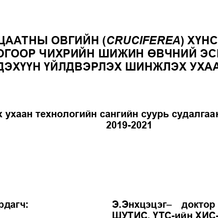
ЦААТНЫ ОВГИЙН 
(
CRUCIFEREA
) 
ХҮНС
ОГООР ЧИХРИЙН ШИЖИН ӨВЧНИЙ ЭСР
ДЭХҮҮН ҮЙЛДВЭРЛЭХ ШИНЖЛЭХ УХА
 ухаан технологийн сангийн суурь судалга
2019
-2021

дагч: 
Э.Энхцэцэг
доктор 
ШУТИС
, 
ҮТС
-
ийн ХИС