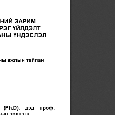
НИЙ ЗАРИМ 
ЭГ ҮЙЛДЭЛТ 
АНЫ ҮНДЭСЛЭЛ
аны ажлын тайлан
(Ph.D)
,  дэд  проф. 
-
ын эрхлэгч 