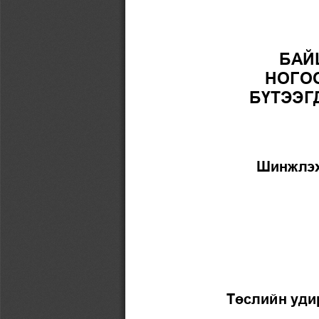
БАЙ
НОГО
БҮТЭЭГ
Шинжлэх
Төслийн удир