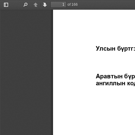
of 166
Toggle
Find
Previous
Next
Sidebar
Улсын бүртгэ
Аравтын бүр
ангиллын ко