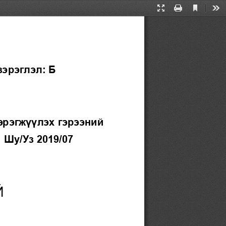
Current
Presentation
Print
Too
View
Mode
зэрэглэл
:
Б
сөл хэрэгжүүлэх 
гэрээний
 
Шу/Уз 2019/07
Й