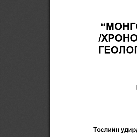
“МОНГ
/ХРОН
ГЕОЛО
Төслийн у
дир