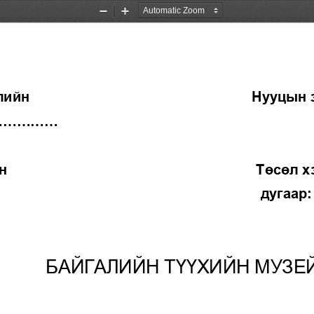
Zoom
Zoom
Out
In
лийн 
Нууцын 
............
                                                           Тө
дугаар: 
БАЙГАЛИЙН ТҮҮХИЙН МУЗЕ