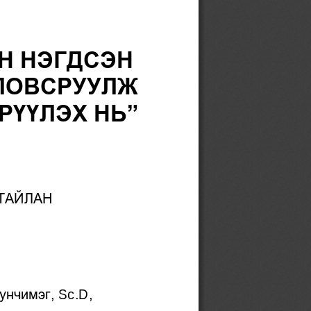
Н НЭГДСЭН 
ЛОВСРУУЛЖ 
РҮҮЛЭХ НЬ”
ТАЙЛАН
унчимэг
, Sc.D
,            