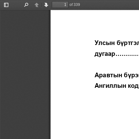
of 339
Toggle
Find
Previous
Next
Sidebar
Улсын бүртгэ
д
угаар............
А
равтын бүрэн     
Ангиллын код