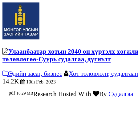
Улаанбаатар хотын 2040 он хүртэлх хөгжл
төлөвлөгөө-Суурь судалгаа, дүгнэлт
Эдийн засаг, бизнес
Хот төлөвлөлт, судалгаа
14.2K
10th Feb, 2023
pdf
Research Hosted With
By
Судалгаа
16.29 MB