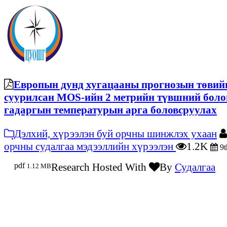
Европын дунд хугацааны прогнозын төвий
суурилсан MOS-ийн 2 метрийн түвшний боло
гадаргын температурын арга боловсруулах
Дэлхий, хүрээлэн буй орчны шинжлэх ухаан
орчны судалгаа мэдээллийн хүрээлэн
1.2K
9t
pdf
Research Hosted With
By
Судалгаа
1.12 MB