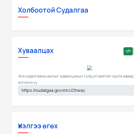
Холбоотой Судалгаа
Хуваалцах
Энэ судалгааны ажлыг хуваалцахын тулд url хаягийг хуулж аваад
илгээнэ үү.
Үнэлгээ өгөх