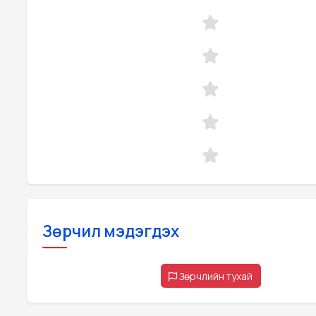
Зөрчил мэдэгдэх
Зөрчлийн тухай