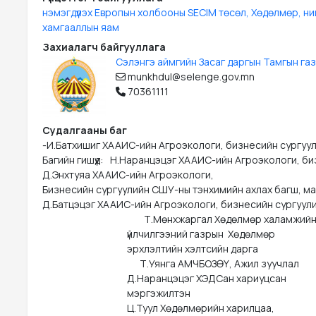
нэмэгдүүлэх Европын холбооны SECIM төсөл, Хөдөлмөр, н
хамгааллын яам
Захиалагч байгууллага
Сэлэнгэ аймгийн Засаг даргын Тамгын га
munkhdul@selenge.gov.mn
70361111
Судалгааны баг
-И.Батхишиг ХААИС-ийн Агроэкологи, бизнесийн сургуули
Багийн гишүүд: 	Н.Наранцэцэг ХААИС-ийн Агроэкологи, бизнесийн сургуулийн БУ-ын тэнхимийн ахлах багш, докторант, Менежментийн зөвлөх

Д.Энхтуяа ХААИС-ийн Агроэкологи, 

Бизнесийн сургуулийн СШУ-ны тэнхимийн ахлах багш, маг
Д.Батцэцэг ХААИС-ийн Агроэкологи, бизнесийн сургуули
		                                Т.Мөнхжаргал Хөдөлмөр халамжийн 

					үйлчилгээний газрын  Хөдөлмөр 

					эрхлэлтийн хэлтсийн дарга

			                      Т.Уянга АМЧБОЗӨҮ, Ажил зуучлал 						хариуцсан мэргэжилтэн

					Д.Наранцэцэг ХЭДСан хариуцсан 

					мэргэжилтэн                                          

					Ц.Туул Хөдөлмөрийн харилцаа, 
