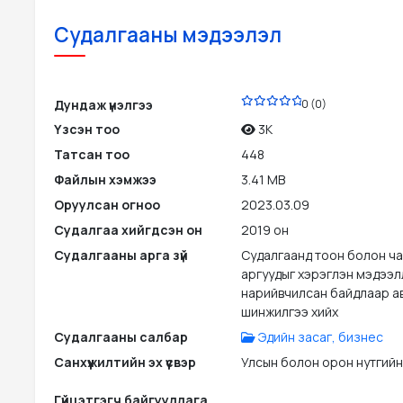
Судалгааны мэдээлэл
PDF
Дундаж үнэлгээ
0 (0)
Үзсэн тоо
3K
Татсан тоо
448
Файлын хэмжээ
3.41 MB
Оруулсан огноо
2023.03.09
Судалгаа хийгдсэн он
2019 он
Судалгааны арга зүй
Судалгаанд тоон болон ч
аргуудыг хэрэглэн мэдээл
нарийвчилсан байдлаар ав
шинжилгээ хийх
Судалгааны салбар
Эдийн засаг, бизнес
Санхүүжилтийн эх үүсвэр
Улсын болон орон нутгийн
Гүйцэтгэгч байгууллага