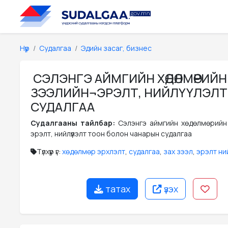
Нүүр
Судалгаа
Эдийн засаг, бизнес
СЭЛЭНГЭ АЙМГИЙН ХӨДӨЛМӨРИЙН
ЗЭЭЛИЙН¬ЭРЭЛТ, НИЙЛҮҮЛЭЛ
СУДАЛГАА
Судалгааны тайлбар:
Сэлэнгэ аймгийн хөдөлмөрийн
эрэлт, нийлүүлэлт тоон болон чанарын судалгаа
Түлхүүр үг:
хөдөлмөр эрхлэлт
,
судалгаа
,
зах зээл
,
эрэлт ний
татах
үзэх