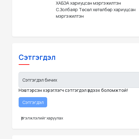
					ХАБЭА хариуцсан мэргэжилтэн              

					С.Золбаяр Төсөл хөтөлбөр хариуцсан 

					мэргэжилтэн
Сэтгэгдэл
Сэтгэгдэл бичих
Нэвтэрсэн хэрэглэгч сэтгэгдэл үлдээх боломжтой!
Үргэлжлэлийг харуулах