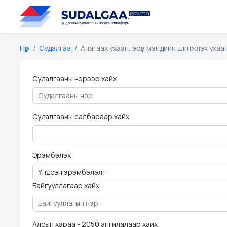
Нүүр
Судалгаа
Анагаах ухаан, эрүүл мэндийн шинжлэх ухаа
Судалгааны нэрээр хайх
Судалгааны салбараар хайх
Эрэмбэлэх
Байгууллагаар хайх
Алсын хараа - 2050 ангилалаар хайх