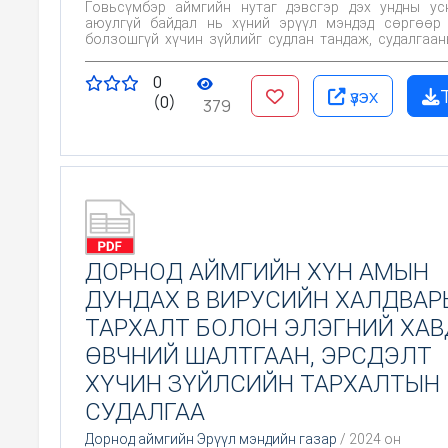
Говьсүмбэр аймгийн нутаг дэвсгэр дэх ундны ус
аюулгүй байдал нь хүний эрүүл мэндэд сөргөөр
болзошгүй хүчин зүйлийг судлан тандаж, судалгаан
суурилан урьдчилан сэргийлэх арга хэмжээг хэр
ажиллана.
0
үзэх
(0)
379
ДОРНОД АЙМГИЙН ХҮН АМЫН
ДУНДАХ В ВИРУСИЙН ХАЛДВАР
ТАРХАЛТ БОЛОН ЭЛЭГНИЙ ХАВ
ӨВЧНИЙ ШАЛТГААН, ЭРСДЭЛТ
ХҮЧИН ЗҮЙЛСИЙН ТАРХАЛТЫН
СУДАЛГАА
Дорнод аймгийн Эрүүл мэндийн газар
/ 2024 он