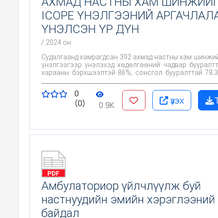
АХМАД НАСТНЫ ХАМ ШИНЖИЙ
ICOPE ҮНЭЛГЭЭНИЙ АРГАЧЛАЛ
ҮНЭЛСЭН ҮР ДҮН
/ 2024 он
Судалгаанд хамрагдсан 392 ахмад настны хам шинжий
үнэлгээгээр үнэлэхэд хөдөлгөөний чадвар бууралтт
харааны бэрхшээлтэй 86%, сонсгол бууралттай 78.3
гутралтай 20% байна. Харааны бэрхшээл нь хөд
чадвар бууралт шууд хамааралтай (p
0
үзэх
(0)
0.9K
Амбулаториор үйлчлүүлж буй
настнуудийн эмийн хэрэглээний
байдал