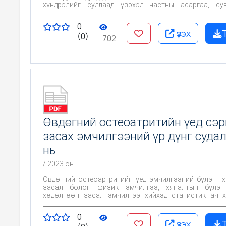
хүндрэлийг судлаад үзэхэд настны асаргаа, сув
холбоотой хүндрэл болон настны хоол тэжээлийн
холбоотой хүндрэл зонхилон үүсч байгаа нь настн
0
урт хугацааны асаргаа сувилгааны салбар хэрэгтэ
үзэх
(0)
харуулж байна. Эсвэл доройтолтой настны асран х
702
нарт настны асаргаа сувилгааны талаар эрүүл
боловсрол олгох хэрэгцээтэй байгааг харуулж байна.
Өвдөгний остеоатритийн үед сэр
засах эмчилгээний үр дүнг суда
нь
/ 2023 он
Өвдөгний остеоартритийн үед эмчилгээний бүлэгт 
засал болон физик эмчилгээ, хяналтын бүлэг
хөдөлгөөн засал эмчилгээ хийхэд статистик ач 
бүхий ялгаагүйгээр өвдөлт буурч үений далайц 
тэнцвэр нэмэгдсэн. Иймд хөдөлгөөн засал эмч
0
өвдөгний остеоатритийн үед үйл ажиллагааны 
үзэх