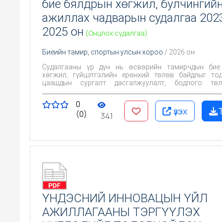
бие бялдрын хөгжил, булчингий
ажиллах чадварын судалгаа 202
2025 он
(Онцлох судалгаа)
Биеийн тамир, спортын улсын хороо
/ 2026 он
Судалгааны үр дүн нь өсвөрийн тамирчдын бие
хөгжил, гүйцэтгэлийн ерөнхий төлөв байдлыг то
цаашдын сургалт дасгалжуулалт, бодлого төл
ашиглах суурь мэдээллийг бүрдүүлсэн байна. Үүний
өсвөр насны биологийн өсөлт, хөгжлийн онцлог, хувь хүний
0
ялгаатай байдал нь бие бялдрын хөгжил, гүйцэт
үзэх
(0)
нөлөөлж байгааг харуулж байгаа бөгөөд 
341
дасгалжуулалтыг тухайн насны болон биологийн хө
шатанд нийцүүлэн төлөвлөх шаардлагатайг тодотгож 
ҮНДЭСНИЙ ИННОВАЦЫН ҮЙЛ
АЖИЛЛАГААНЫ ТЭРГҮҮЛЭХ