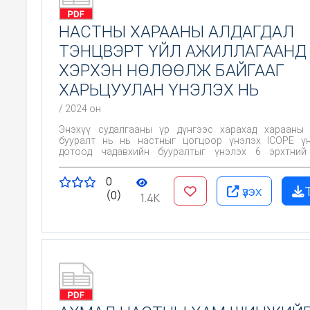
НАСТНЫ ХАРААНЫ АЛДАГДАЛ
ТЭНЦВЭРТ ҮЙЛ АЖИЛЛАГААНД
ХЭРХЭН НӨЛӨӨЛЖ БАЙГААГ
ХАРЬЦУУЛАН ҮНЭЛЭХ НЬ
/ 2024 он
Энэхүү судалгааны үр дүнгээс харахад харааны 
бууралт нь нь настныг цогцоор үнэлэх ICOPE үн
дотоод чадавхийн бууралтыг үнэлэх 6 эрхтний
бүрэлдэхүүн хэсэг юм. Харааны чадварын бууралт нь
буй орчны саад бэрхшээлүүдтэй хамт ахмад настны
0
хөдлөх, үйл ажиллагаа гүйцэтгэх, санасандаа хүрэх 
үзэх
(0)
хязгаарлаж, амьдралын болон сэтгэл санааны ама
1.4K
байдалаа хадгалах, эрүүл насжилтад чухал нөлөөлөх 
Иймд бид ахмад настны харааны чадавхийн алдагд
үнэлгээний аргаар эрт илрүүлэх, алдагдалтай т
лавшруулан оношилж харааны алдагдлаас эрт сэрги
хэмжээг авах нь зүйтэй.