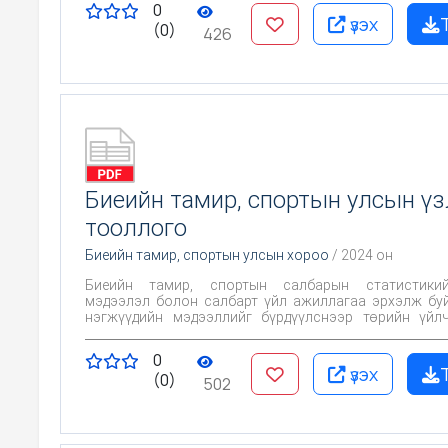
0
үзэх
(0)
426
Биеийн тамир, спортын улсын үз
тооллого
Биеийн тамир, спортын улсын хороо
/ 2024 он
Биеийн тамир, спортын салбарын статистики
мэдээлэл болон салбарт үйл ажиллагаа эрхэлж буй аж ахуй
нэгжүүдийн мэдээллийг бүрдүүлснээр төрийн үйл
хүртээмжийг нэмэгдүүлэх, үндэсний өв соёлы
дэлгэрүүлэх, тамирчдын бэлтгэл сургуулилалт
0
нөхцөлийг сайжруулах үйл ажиллагаатэй холбоото
үзэх
(0)
гаргалтад шаардлагатай мэдээллийн сан бүрдүүл
502
бүрдэх юм.