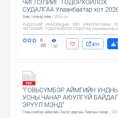
ЧИГЛЭЛИЙГ ТОДОРХОЙЛОХ
СУДАЛГАА Улаанбаатар хот 202
Зам, тээвэр яам
/ 2026 он
ҮНДЭСНИЙ ИННОВАЦЫН ҮЙЛ АЖИЛЛАГААНЫ ТЭ
ЧИГЛЭЛИЙГ ТОДОРХОЙЛОХ СУДАЛГАА Улаанбаатар х
0
үзэх
(0)
91
“ГОВЬСҮМБЭР АЙМГИЙН УНДН
УСНЫ ЧАНАР АЮУЛГҮЙ БАЙДАЛ
ЭРҮҮЛ МЭНД”
Говьсүмбэр аймгийн Засаг даргын Тамгын газар
/ 202