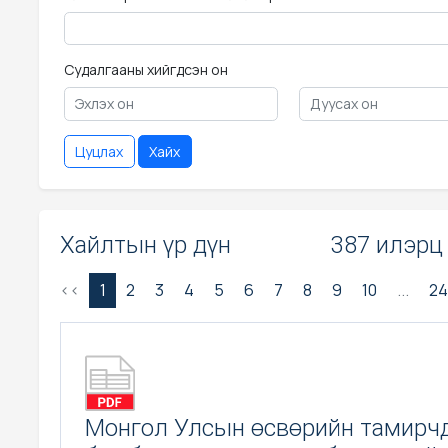
Судалгааны хийгдсэн он
Цуцлах
Хайх
Хайлтын үр дүн
387 илэрц
<<
1
2
3
4
5
6
7
8
9
10
...
24
Монгол Улсын өсвөрийн тамирч