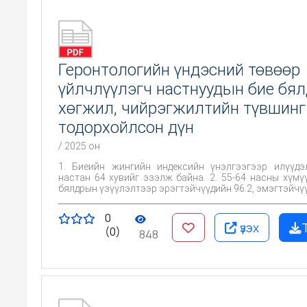
Геронтологийн үндэсний төвөөр
үйлчлүүлэгч настнуудын бие бя
хөгжил, чийрэгжилтийн түвшинг
тодорхойлсон дүн
/ 2025 он
1. Биеийн жингийн индексийн үнэлгээгээр илүүд
настан 64 хувийг эзэлж байна. 2. 55-64 насны хүмүүсийн бие
бялдрын үзүүлэлтээр эрэгтэйчүүдийн 96.2, эмэгтэйчүү
хувь нь хангалттай сайн үнэлгээ авсан байна.
0
үзэх
(0)
848