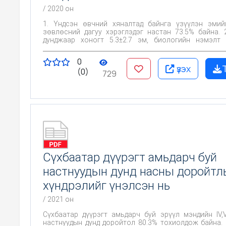
/ 2020 он
1. Үндсэн өвчний хяналтад байнга үзүүлэн эмий
зөвлөсний дагуу хэрэглэдэг настан 73.5% байна. 2. Настан
дунджаар хоногт 5.3±2.7 эм, биологийн нэмэлт 
байгаа нь олон эмийн хэрэглээтэй байгааг харуулж байна. 3.
Настанд эрсдэлтэй эмийн хэрэглээний шалгуур үз
0
үнэлээд үзэхэд 31.5% байна. Настанд эрсдэлтэй эмүүдээс
үзэх
(0)
үрэвслийн эсрэг дааврын бус эмнүүдийн хэрэглээ 32.5%, төв
729
мэдрэлийн тогтолцоонд нөлөөлөх эмийн хэрэглээ 30.5%,
ходоодны шүүрэл ялгаралтыг дарангуйлах эмийн 
25.3%, шээс хөөх эмийн хэрэглээ 23.4% тус тус х
байна. 4. Настанд эрсдэлтэй эмийн хэрэлээний шалгуурт
заагдсан эмийн талаарх мэдлэг жор бичиж буй эмч ч, хэрэглэж
буй настанд байхгүй байна.
Сүхбаатар дүүрэгт амьдарч буй
настнуудын дунд насны доройтл
хүндрэлийг үнэлсэн нь
/ 2021 он
Сүхбаатар дүүрэгт амьдарч буй эрүүл мэндийн IV,
настнуудын дунд доройтол 80.3% тохиолдож байна.