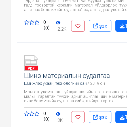
"Эрдэнэт үйлдвэр" ТӨҮГ-ын Баяжуулах үйлдвэрийн
галд тэсвэртэй керамик материал үйлдвэрлэх түү
ашиглах боломжийн судалгаа” сэдэвт гадаад улстай 
судалгааны ажлын зорилго нь Монгол оронд цөөх
галд тэсвэртэй керамикийн түүхий эд болох галд 
0
буюу галд тэсвэрлэг шаврыг баяжуулалтын х
үзэх
(0)
орлуулах боломжийг тогтооход оршино.
2.2K
Шинэ материалын судалгаа
Шинжлэх ухаан, технологийн сан
/ 2019 он
Монгол уламжлалт үйлдвэрлэлийн арга ажиллагаа
малын гаралтай түүхий эдийг ашиглан шинэ матери
авах боломжийн судалгаа хийж, шийдэл гаргах
0
үзэх
(0)
2K