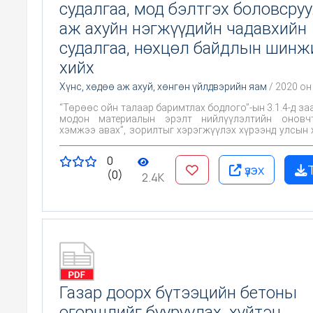
судалгаа, мод бэлтгэх боловсру
аж ахуйн нэгжүүдийн чадавхийн
судалгаа, нөхцөл байдлын шинж
хийх
Хүнс, хөдөө аж ахуй, хөнгөн үйлдвэрийн яам
/ 2020 он
“Төрөөс ойн талаар баримтлах бодлого”-ын 3.1.4-д за
модон материалын эрэлт нийлүүлэлтийн оновч
хэмжээ авах”, зорилтыг хэрэгжүүлэх хүрээнд улсын
мод, модон бүтээгдэхүүний хэрэгцээний судалгааг г
бэлтгэх, боловсруулах үйлдвэрүүдийн байршил, хүч
0
тогтоох
үзэх
(0)
2.4K
Газар доорх бүтээцийн бетоны
өгөршлийг бууруулах, хүйтэн