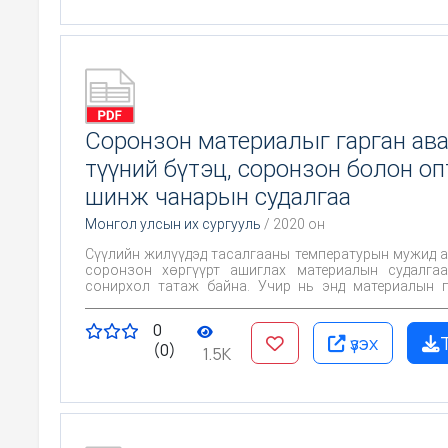
Соронзон материалыг гарган ава
түүний бүтэц, соронзон болон оп
шинж чанарын судалгаа
Монгол улсын их сургууль
/ 2020 он
Сүүлийн жилүүдэд тасалгааны температурын мужид 
соронзон хөргүүрт ашиглах материалын судалгаа
сонирхол татаж байна. Учир нь энд материалын 
энергийг ашигладаг, байгаль орчинд ээлтэй техн
Соронзон хөргүүр нь соронзон калорик эффект 
0
суурилдаг бөгөөд энэ нь тодорхой соронзон оро
үзэх
(0)
соронзон материалын изотерм соронзон энтропийн
1.5K
(dS) эсвэл адиабат температурын өөрчлөлт
тодорхойлогдоно. Материал судлалын салбарт ажиллаж ирсэн
өөрсдийн туршлага дээр тулгуурлан MnFeP(1-x)M(
As,....) болон бусад соронзон материалуудыг гарган авах
тэдгээрийн бүтэц, соронзон болон оптик шинж ч
электроны микроскопиуд (JEM-2100F TEM болон H