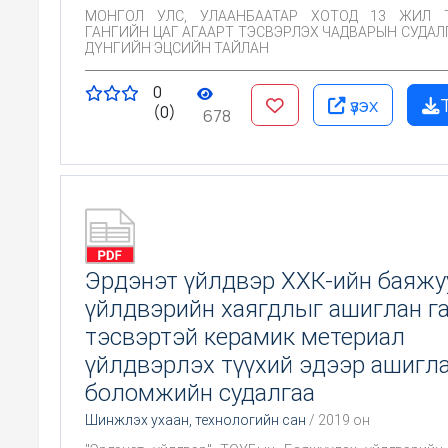
МОНГОЛ УЛС, УЛААНБААТАР ХОТОД 13 ЖИЛ ТУРШСАН
ГАНГИЙН ЦАГ АГААРТ ТЭСВЭРЛЭХ ЧАДВАРЫН СУДАЛГА
ДҮНГИЙН ЭЦСИЙН ТАЙЛАН
0
үзэх
(0)
678
Эрдэнэт үйлдвэр ХХК-ийн баяжу
үйлдвэрийн хаягдлыг ашиглан г
тэсвэртэй керамик метериал
үйлдвэрлэх түүхий эдээр ашигл
боломжийн судалгаа
Шинжлэх ухаан, технологийн сан
/ 2019 он