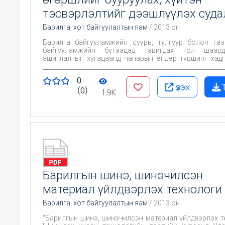
тэсвэрлэлтийг дээшлүүлэх суда
Барилга, хот байгуулалтын яам
/ 2013 он
Барилга байгууламжийн суурь, тулгуур болон га
байгууламжийн бүтээцэд тавигдах гол шаар
ашиглалтын хугацаанд чанарын өндөр түвшинг хад
явдал байдаг. Газар доорх байгууламжид олон
үйлчилгээний барилгаас гадна үйлдвэрлэл, зам
0
гүүрийн, эргэлтийн усан хангамжийн систем, 
үзэх
(0)
байгууламж зэрэг инженерийн байгууламж, барилг
1.9K
тулгуурын бүтээцийн хэсэг орно. Тухайлбал
байгууламжийн суурь, зоорийн хэсэг, ус зайлуу
дамжуулах хоолой, түшиг хана, агаарын шугамын
усжуулалтын болон үерийн усны хамгаалалтын бүт
нэрлэж болно. Эдгээр барилга байгууламжийн га
болон тулгуурын бүтээцүүдийг бат бэх, удаан
чадварыг нь бодолцож бетон болон төмөрбетоноор х
Барилгын шинэ, шинэчилсэн
материал үйлдвэрлэх технологи
Барилга, хот байгуулалтын яам
/ 2013 он
“Барилгын шинэ, шинэчилсэн материал үйлдвэрлэх т