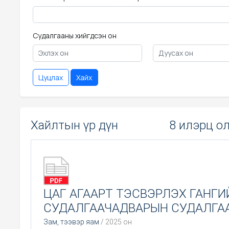
Судалгааны хийгдсэн он
Цуцлах
Хайх
Хайлтын үр дүн
8 илэрц о
ЦАГ АГААРТ ТЭСВЭРЛЭХ ГАНГИ
СУДАЛГААЧАДВАРЫН СУДАЛГА
Зам, тээвэр яам
/ 2025 он