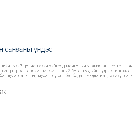
н санааны үндэс
жлийн тухай дорно дахин хийгээд монголын уламжлалт сэтгэлгээ
дахинд гарсан эрдэм шинжилгээний бүтээлүүдийг судалж ингэхдэ
ба шударга ёсны, мухар сүсэг ба бодит мэдлэгийн, хүмүүнлэг
иглэсэн билээ.
3.1K