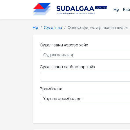
Нүүр
Бай
Нүүр
Судалгаа
Философи, ёс зүй, шашин шүтлэг
Судалгааны нэрээр хайх
Судалгааны салбараар хайх
Эрэмбэлэх