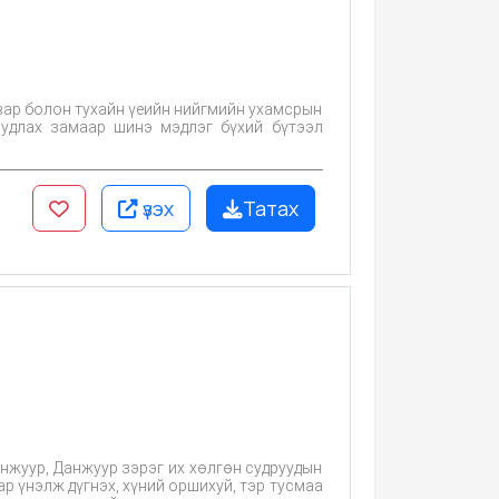
авар болон тухайн үеийн нийгмийн ухамсрын
судлах замаар шинэ мэдлэг бүхий бүтээл
үзэх
Татах
анжуур, Данжуур зэрэг их хөлгөн судруудын
р үнэлж дүгнэх, хүний оршихуй, тэр тусмаа