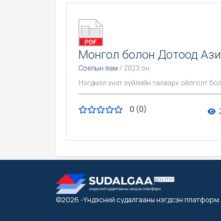
Монгол болон Дотоод Ази
Соёлын яам
/ 2023 он
Нэгдмэл үнэт зүйлийн талаарх ойлголт бо
0 (0)
©2026
-Үндэсний судалгааны нэгдсэн платформ
.