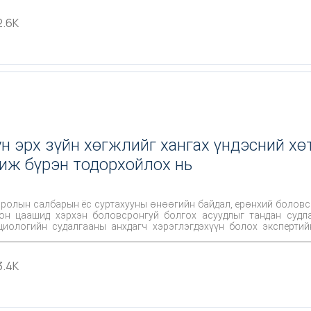
сүсэгтний болон сүм хийдийн, хөдөөний болон хотын гэх мэт) хөг
2.6K
н эрх зүйн хөгжлийг хангах үндэсний х
иж бүрэн тодорхойлох нь
сролын салбарын ёс суртахууны өнөөгийн байдал, ерөнхий боловс
он цаашид хэрхэн боловсронгуй болгох асуудлыг тандан судл
циологийн судалгааны анхдагч хэрэглэгдэхүүн болох экспертий
бэр, Увс, Ховд, Дорнод аймгийн ерөнхий боловсролын сургуулийн 
зөвлөмж боловсруулав.
3.4K