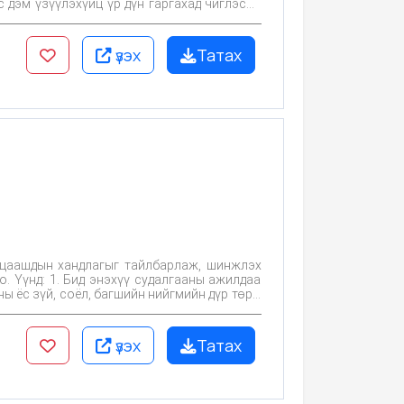
 дэм үзүүлэхүйц үр дүн гаргахад чиглэсэн
үзэх
Татах
, цаашдын хандлагыг тайлбарлаж, шинжлэх
. Үүнд: 1. Бид энэхүү судалгааны ажилдаа
 ёс зүй, соёл, багшийн нийгмийн дүр төрх,
тээл хэвлүүлэх,
үзэх
Татах