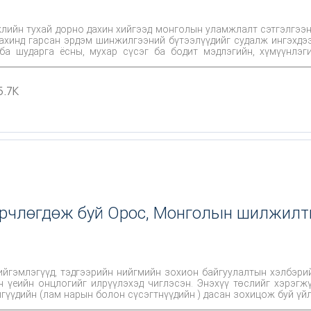
жлийн тухай дорно дахин хийгээд монголын уламжлалт сэтгэлгээ
дахинд гарсан эрдэм шинжилгээний бүтээлүүдийг судалж ингэхдэ
ба шударга ёсны, мухар сүсэг ба бодит мэдлэгийн, хүмүүнлэг
иглэсэн билээ.
5.7K
Өөрчлөгдөж буй Орос, Монголын шилжилт
йгэмлэгүүд, тэдгээрийн нийгмийн зохион байгуулалтын хэлбэри
 үеийн онцлогийг илрүүлэхэд чиглэсэн. Энэхүү төслийг хэрэг
гүүдийн (лам нарын болон сүсэгтнүүдийн ) дасан зохицож буй үй
стэй талуудын харьцуулсан судалгаа нь эдгээр орнууд дахь 