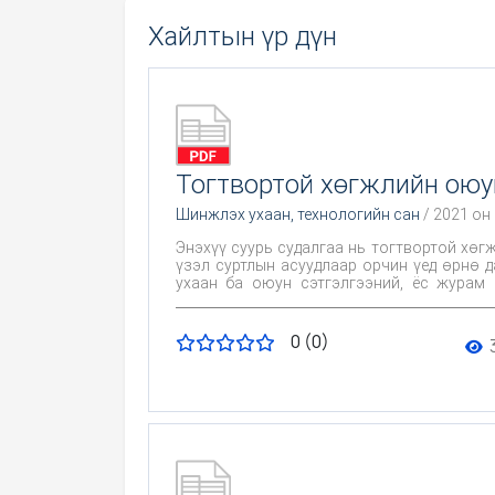
Хайлтын үр дүн
Тогтвортой хөгжлийн оюу
Шинжлэх ухаан, технологийн сан
/ 2021 он
Энэхүү суурь судалгаа нь тогтвортой хөг
үзэл суртлын асуудлаар орчин үед өрнө 
ухаан ба оюун сэтгэлгээний, ёс журам 
боловсруулж төрийнудирдлагад хүргэхэд ч
0 (0)