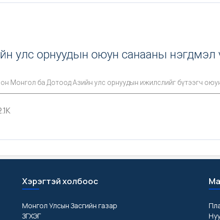
йн улс орнуудын оюун санааны нэгдмэл 
лон Монгол ба Дотоод Азийн улс орнуудын ижилслийг бүтээгч оюун
2.1K
Хэрэгтэй холбоос
Ма
Монгол Улсын Засгийн газар
Пл
ЗГХЭГ
Ну