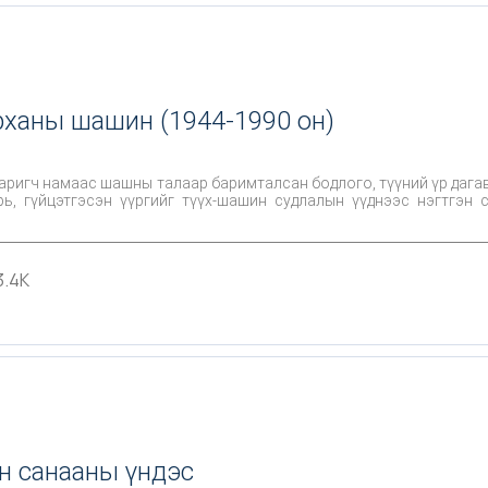
ханы шашин (1944-1990 он)
 баригч намаас шашны талаар баримталсан бодлого, түүний үр даг
, гүйцэтгэсэн үүргийг түүх-шашин судлалын үүднээс нэгтгэн 
3.4K
н санааны үндэс