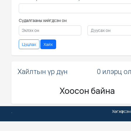
Судалгааны хийгдсэн он
Цуцлах
Хайх
Хайлтын үр дүн
0 илэрц о
Хоосон байна
.
Хөгжүүлсэ