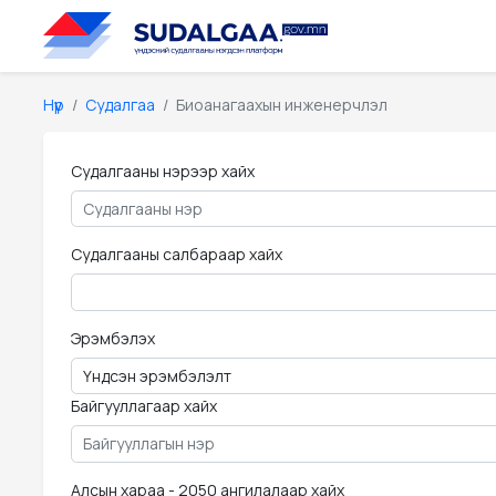
Нүүр
Судалгаа
Биоанагаахын инженерчлэл
Судалгааны нэрээр хайх
Судалгааны салбараар хайх
Эрэмбэлэх
Байгууллагаар хайх
Алсын хараа - 2050 ангилалаар хайх