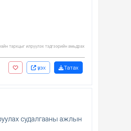
зайн тархцыг илрүүлэх тэдгээрийн амьдрах
үзэх
Татах
руулах судалгааны ажлын