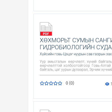
ХӨХМОРЬТ СУМЫН САНГИ
ГИДРОБИОЛОГИЙН СУДА
Хүйсийн говь-Цэцэг нуурын сав газрын за
Уур амьсгалын өөрчлөлт, хүний байгал
өөрчлөлттэй холбоотойгоор Говь-Алтай 
байгаль, цаг уурын дулаарал, Эрчим хүчни
үйл ажилллагаа нь Говь-Алтай аймгийн С
ургамал ихээр нирвэгдээд байна. Цаашид учирч болзошгүй эрсдэлээс хамгаалах, байгаль хамгаалалын зөв бодлого төлөвлөлтийг хийж, үйл ажиллагааг
хэрэгжүүлэх үүднээс Сангийн далай, Эрэ
0 (0)
ухааны академийн Биологийн хүрээлэнгийн