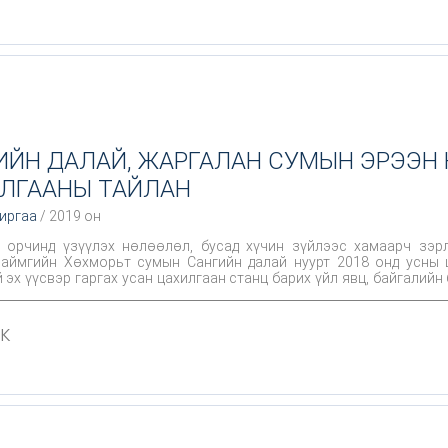
ЙН ДАЛАЙ, ЖАРГАЛАН СУМЫН ЭРЭЭН 
ЛГААНЫ ТАЙЛАН
хиргаа
/ 2019 он
ь орчинд үзүүлэх нөлөөлөл, бусад хүчин зүйлээс хамаарч зэр
аймгийн Хөхморьт сумын Сангийн далай нуурт 2018 онд усны 
й эх үүсвэр гаргах усан цахилгаан станц барих үйл явц, байгалийн
ангийн далай, Эрээн нууруудад ихээхэн нөлөөлж усны зохистой б
эн нууруудын гидрохими, гидробиологийн судалгааны ажлыг суд
1K
 судлаачдын баг хийж гүйцэтгэлээ.