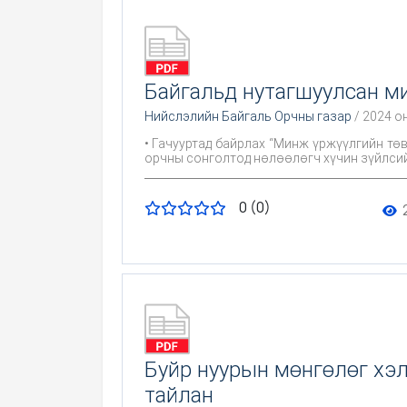
Байгальд нутагшуулсан м
Нийслэлийн Байгаль Орчны газар
/ 2024 о
• Гачууртад байрлах “Минж үржүүлгийн тө
орчны сонголтод нөлөөлөгч хүчин зүйлсий
0 (0)
Буйр нуурын мөнгөлөг хэ
тайлан