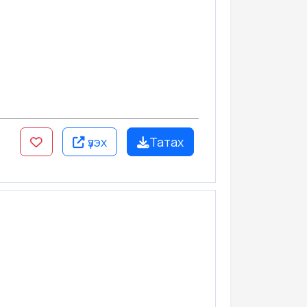
үзэх
Татах