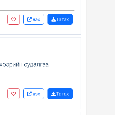
үзэх
Татах
хээрийн судалгаа
үзэх
Татах