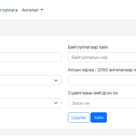
гууллага
Ангилал
Байгууллагаар хайх
Алсын хараа - 2050 ангилалаар 
Судалгааны хийгдсэн он
Цуцлах
Хайх