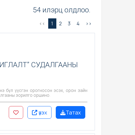
54 илэрц олдлоо.
<<
1
2
3
4
>>
ИГЛАЛТ” СУДАЛГААНЫ
нэ бүл үүсгэн орогносон эсэх, орон зайн
алгааны зорилго оршино.
үзэх
Татах