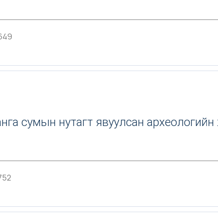
649
нга сумын нутагт явуулсан археологийн 
752