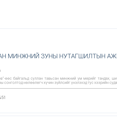
АН МИНЖНИЙ ЗУНЫ НУТАГШИЛТЫН АЖ
н
өв”-өөс байгальд суллан тавьсан минжний ум мөрийг тандах, ши
ны сонголтод нөлөөлөгч хүчин зүйлсийг үнэлэхэд тус хээрийн суд
451