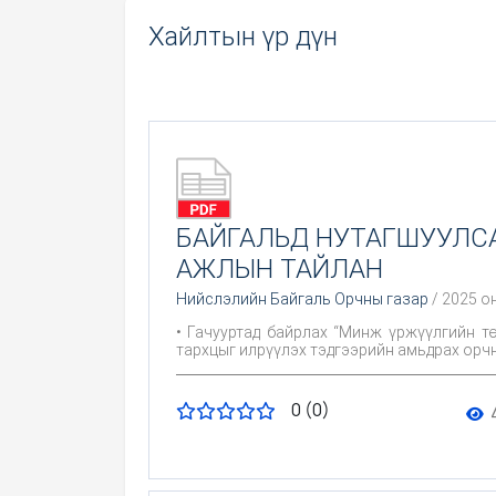
Хайлтын үр дүн
БАЙГАЛЬД НУТАГШУУЛС
АЖЛЫН ТАЙЛАН
Нийслэлийн Байгаль Орчны газар
/ 2025 о
• Гачууртад байрлах “Минж үржүүлгийн т
тархцыг илрүүлэх тэдгээрийн амьдрах орч
0 (0)