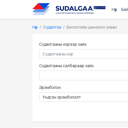
Нүүр
Бай
Нүүр
Судалгаа
Биологийн шинжлэх ухаан
Судалгааны нэрээр хайх
Судалгааны салбараар хайх
Эрэмбэлэх