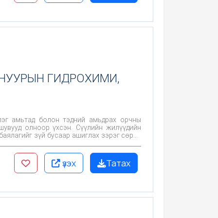
НУУРЫН ГИДРОХИМИ,
лэг амьтад болон тэдний амьдрах орчны
шувууд олноор үхсэн. Сүүлийн жилүүдийн
 баялагийг зүй бусаар ашиглах зэрэг сөрөг
иологийн горим алдагдаж, нуурын амьтан,
алгааны ажлыг Ховд их сургууль, Шинжлэх
үзэх
Татах