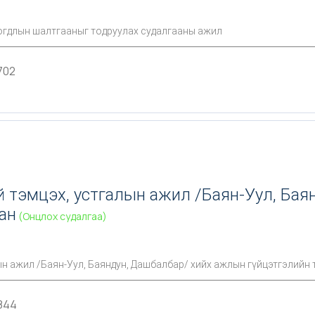
огдлын шалтгааныг тодруулах судалгааны ажил
702
 тэмцэх, устгалын ажил /Баян-Уул, Бая
ан
(Онцлох судалгаа)
н ажил /Баян-Уул, Баяндун, Дашбалбар/ хийх ажлын гүйцэтгэлийн 
844