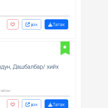
үзэх
Татах
ндун, Дашбалбар/ хийх
тайлан
үзэх
Татах