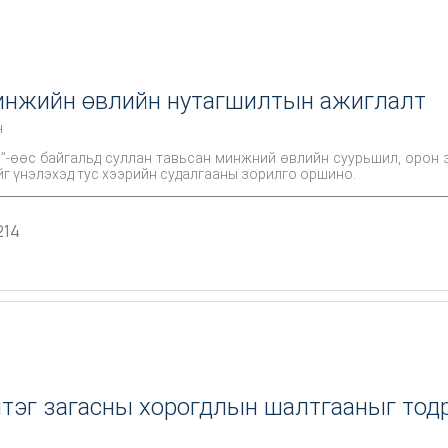
инжийн өвлийн нутагшилтын ажиглалт
н
в”-өөс байгальд суллан тавьсан минжний өвлийн суурьшил, орон 
г үнэлэхэд тус хээрийн судалгааны зорилго оршино.
214
лтэг загасны хорогдлын шалтгааныг тод