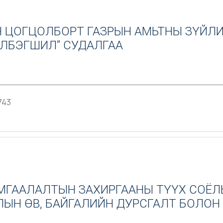
 ЦОГЦОЛБОРТ ГАЗРЫН АМЬТНЫ ЗҮЙЛИ
ЭЛБЭГШИЛ” СУДАЛГАА
743
АМГААЛАЛТЫН ЗАХИРГААНЫ ТҮҮХ СОЁЛ
ЛЫН ӨВ, БАЙГАЛИЙН ДУРСГАЛТ БОЛОН