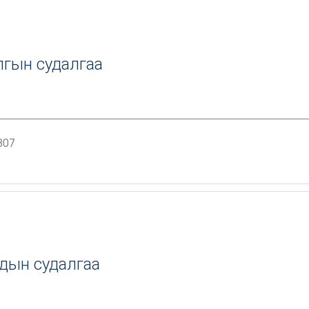
лгын судалгаа
807
дын судалгаа