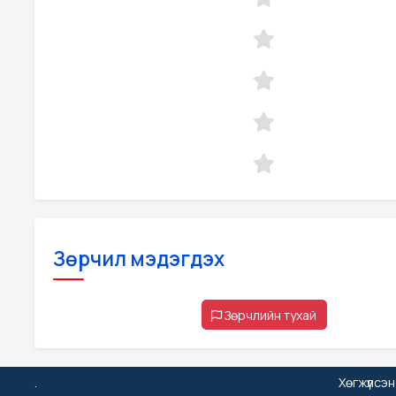
Зөрчил мэдэгдэх
Зөрчлийн тухай
.
Хөгжүүлсэ