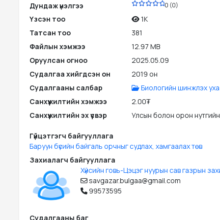
Дундаж үнэлгээ
0 (0)
Үзсэн тоо
1K
Татсан тоо
381
Файлын хэмжээ
12.97 MB
Оруулсан огноо
2025.05.09
Судалгаа хийгдсэн он
2019 он
Судалгааны салбар
Биологийн шинжлэх уха
Санхүүжилтийн хэмжээ
2.00₮
Санхүүжилтийн эх үүсвэр
Улсын болон орон нутгийн
Гүйцэтгэгч байгууллага
Баруун бүсийн байгаль орчныг судлах, хамгаалах төв
Захиалагч байгууллага
Хүйсийн говь-Цэцэг нуурын сав газрын за
savgazar.bulgaa@gmail.com
99573595
Судалгааны баг