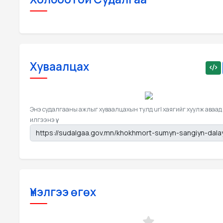
Хуваалцах
Энэ судалгааны ажлыг хуваалцахын тулд url хаягийг хуулж аваад
илгээнэ үү.
Үнэлгээ өгөх