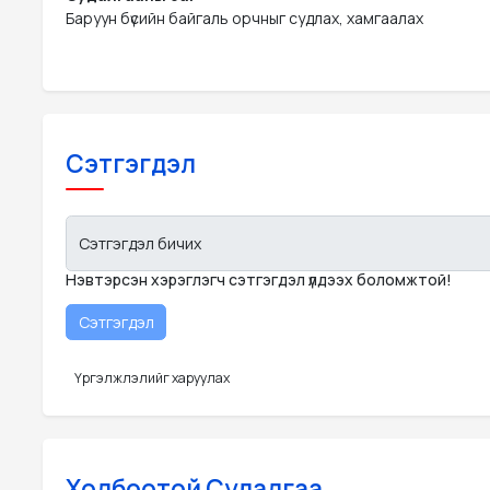
Баруун бүсийн байгаль орчныг судлах, хамгаалах
Сэтгэгдэл
Сэтгэгдэл бичих
Нэвтэрсэн хэрэглэгч сэтгэгдэл үлдээх боломжтой!
Үргэлжлэлийг харуулах
Холбоотой Судалгаа