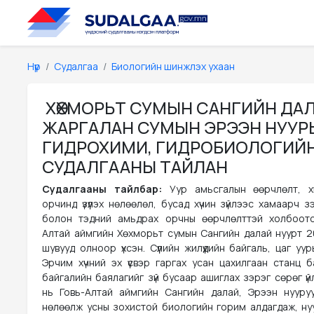
Нүүр
Судалгаа
Биологийн шинжлэх ухаан
ХӨХМОРЬТ СУМЫН САНГИЙН ДАЛ
ЖАРГАЛАН СУМЫН ЭРЭЭН НУУР
ГИДРОХИМИ, ГИДРОБИОЛОГИЙ
СУДАЛГААНЫ ТАЙЛАН
Судалгааны тайлбар:
Уур амьсгалын өөрчлөлт, х
орчинд үзүүлэх нөлөөлөл, бусад хүчин зүйлээс хамаарч 
болон тэдний амьдрах орчны өөрчлөлттэй холбоото
Алтай аймгийн Хөхморьт сумын Сангийн далай нуурт 2
шувууд олноор үхсэн. Сүүлийн жилүүдийн байгаль, цаг уу
Эрчим хүчний эх үүсвэр гаргах усан цахилгаан станц б
байгалийн баялагийг зүй бусаар ашиглах зэрэг сөрөг ү
нь Говь-Алтай аймгийн Сангийн далай, Эрээн нууру
нөлөөлж усны зохистой биологийн горим алдагдаж, ну