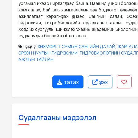
ургамал ихээр нирвэгдээд байна. Цаашид учирч болзошг
хамгаалах, байгаль хамгаалалын зөв бодлого төлөвлөлт
ажиллагааг хэрэгжүүлэх үүднээс Сангийн далай, Эрэ
гидрохими, гидробиологийн судалгааны ажлыг суда
Ховд их сургууль, Шинжлэх ухааны академийн Биологийн
судлаачдын баг хийж гүйцэтгэлээ.
Түлхүүр үг:
ХӨХМОРЬТ СУМЫН САНГИЙН ДАЛАЙ
,
ЖАРГАЛА
ЭРЭЭН НУУРЫН ГИДРОХИМИ
,
ГИДРОБИОЛОГИЙН СУДАЛ
АЖЛЫН ТАЙЛАН
татах
үзэх
Судалгааны мэдээлэл
DOCX