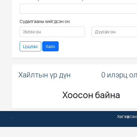
Судалгааны хийгдсэн он
Цуцлах
Хайх
Хайлтын үр дүн
0 илэрц о
Хоосон байна
.
Хөгжүүлсэ