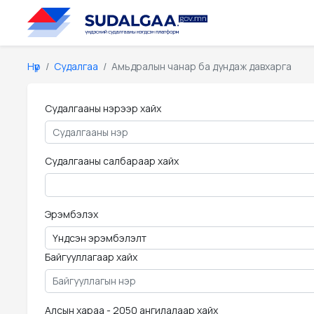
Нүүр
Судалгаа
Амьдралын чанар ба дундаж давхарга
Судалгааны нэрээр хайх
Судалгааны салбараар хайх
Эрэмбэлэх
Байгууллагаар хайх
Алсын хараа - 2050 ангилалаар хайх