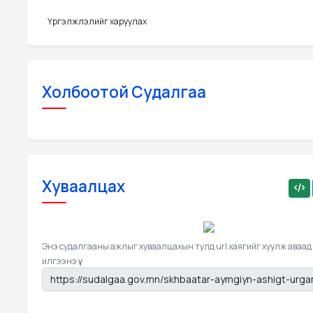
Үргэлжлэлийг харуулах
Холбоотой Судалгаа
Хуваалцах
Энэ судалгааны ажлыг хуваалцахын тулд url хаягийг хуулж аваад
илгээнэ үү.