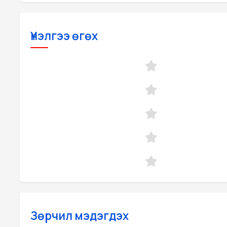
Үнэлгээ өгөх
Зөрчил мэдэгдэх