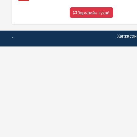
Зөрчлийн тухай
.
Хөгжүүлсэ