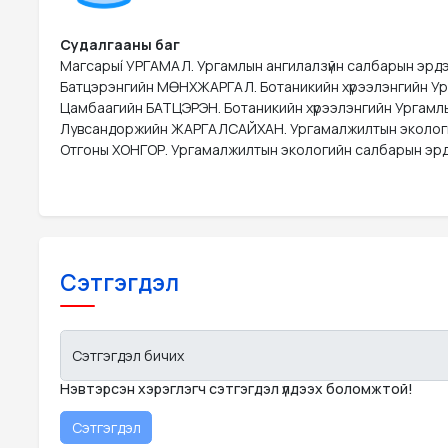
Судалгааны баг
Магсарыí УРГАМАЛ. Ургамлын ангилалзүйн салбарын эрдэ
Батцэрэнгийн МӨНХЖАРГАЛ. Ботаникийн хүрээлэнгийн Ур
Цамбаагийн БАТЦЭРЭН. Ботаникийн хүрээлэнгийн Ургамлы
Лувсандоржийн ЖАРГАЛСАЙХАН. Ургамалжилтын экологийн
Отгоны ХОНГОР. Ургамалжилтын экологийн салбарын эр
Сэтгэгдэл
Сэтгэгдэл бичих
Нэвтэрсэн хэрэглэгч сэтгэгдэл үлдээх боломжтой!