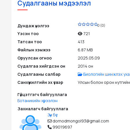
Судалгааны мэдээлэл
PDF
Дундаж үнэлгээ
0 (0)
Үзсэн тоо
721
Татсан тоо
413
Файлын хэмжээ
6.87 MB
Оруулсан огноо
2025.05.09
Судалгаа хийгдсэн он
2014 он
Судалгааны салбар
Биологийн шинжлэх уха
Санхүүжилтийн эх үүсвэр
Улсын болон орон нутгийн
Гүйцэтгэгч байгууллага
Ботаникийн хүрээлэн
Захиалагч байгууллага
Зүүн бүс
dornodmongol93@gmail.com
99019697