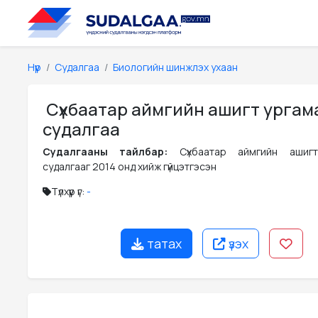
Нүүр
Судалгаа
Биологийн шинжлэх ухаан
Сүхбаатар аймгийн ашигт урга
судалгаа
Судалгааны тайлбар:
Сүхбаатар аймгийн ашиг
судалгааг 2014 онд хийж гүйцэтгэсэн
Түлхүүр үг:
-
татах
үзэх