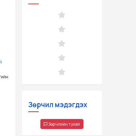
й
гийн
Зөрчил мэдэгдэх
Зөрчлийн тухай