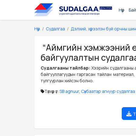
Нүүр
Бай
Нүүр
Судалгаа
Дэлхий, хүрээлэн буй орчны ши
“Аймгийн хэмжээний е
байгуулалтын судалга
Судалгааны тайлбар:
Хээрийн судалгааны а
байгууллагуудын гаргасан тайлан материал, 
тулгуурлан хийсэн болно.
Түлхүүр үг:
SB agnuur
,
Сүхбаатар агнуур судалгаа
т