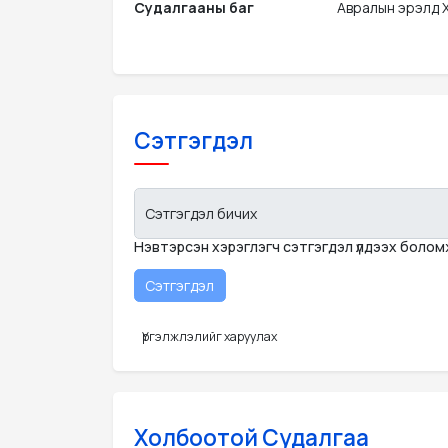
Судалгааны баг
Авралын эрэлд Х
Сэтгэгдэл
Сэтгэгдэл бичих
Нэвтэрсэн хэрэглэгч сэтгэгдэл үлдээх боло
Үргэлжлэлийг харуулах
Холбоотой Судалгаа