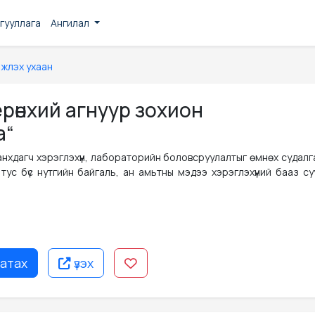
гууллага
Ангилал
нжлэх ухаан
рөнхий агнуур зохион
а“
нхдагч хэрэглэхүүн, лабораторийн боловсруулалтыг өмнөх судал
тус бүс нутгийн байгаль, ан амьтны мэдээ хэрэглэхүүний бааз с
атах
үзэх