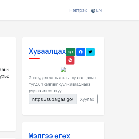
Нэвтрэх
EN
Хуваалцах
гааны
уурьд
Энэ судалгааны ажлыг хуваалцахын
тулд url хаягийг хуулж аваад найз
руугаа илгээнэ үү.
Хуулах
Үнэлгээ өгөх