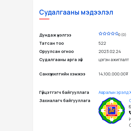
Судалгааны мэдээлэл
PDF
Дундаж үнэлгээ
0 (0)
Татсан тоо
522
Оруулсан огноо
2023.02.24
Судалгааны арга зүй
цэгэн ажиглалт
Санхүүжилтийн хэмжээ
14,100,000.00₮
Гүйцэтгэгч байгууллага
Авралын эрэлд 
Захиалагч байгууллага
С