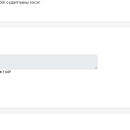
ХК судалгааны хэсэг
мжтой!