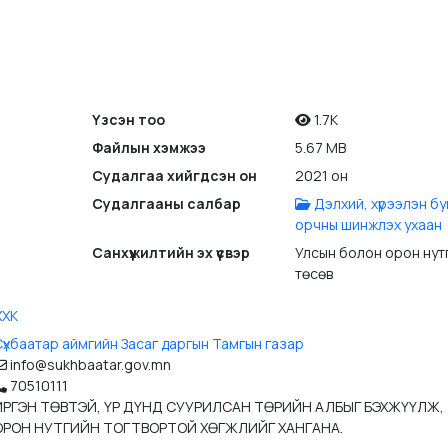
Үзсэн тоо
1.7K
Файлын хэмжээ
5.67 MB
Судалгаа хийгдсэн он
2021 он
Судалгааны салбар
Дэлхий, хүрээлэн бу
орчны шинжлэх ухаан
Санхүүжилтийн эх үүсвэр
Улсын болон орон нут
төсөв
ХХК
үхбаатар аймгийн Засаг даргын Тамгын газар
info@sukhbaatar.gov.mn
70510111
ИРГЭН ТӨВТЭЙ, ҮР ДҮНД СУУРИЛСАН ТӨРИЙН АЛБЫГ БЭХЖҮҮЛЖ,
ОРОН НУТГИЙН ТОГТВОРТОЙ ХӨГЖЛИЙГ ХАНГАНА.