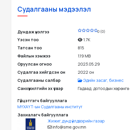
Судалгааны мэдээлэл
PDF
Дундаж үнэлгээ
0 (0)
Үзсэн тоо
1.7K
Татсан тоо
815
Файлын хэмжээ
1.19 MB
Оруулсан огноо
2023.05.29
Судалгаа хийгдсэн он
2022 он
Судалгааны салбар
Эдийн засаг, бизнес
Санхүүжилтийн эх үүсвэр
Гадаад, дотоодын хөрөнгө
Гүйцэтгэгч байгууллага
МҮХАҮТ-ын Судалгааны институт
Захиалагч байгууллага
Жижиг,дунд үйлдвэрийн газар
info@sme.gov.mn