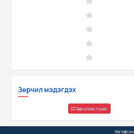
Зөрчил мэдэгдэх
Зөрчлийн тухай
.
Хөгжүүлсэ