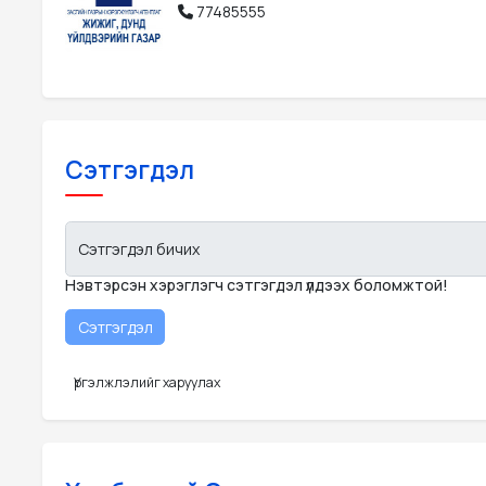
77485555
Сэтгэгдэл
Сэтгэгдэл бичих
Нэвтэрсэн хэрэглэгч сэтгэгдэл үлдээх боломжтой!
Үргэлжлэлийг харуулах