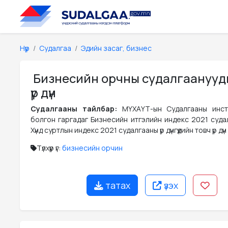
Нүүр
Судалгаа
Эдийн засаг, бизнес
Бизнесийн орчны судалгаанууд
үр дүн
Судалгааны тайлбар:
МҮХАҮТ-ын Судалгааны инст
болгон гаргадаг Бизнесийн итгэлийн индекс 2021 судалг
Хүнд суртлын индекс 2021 судалгааны үр дүнгүүдийн товч үр дүн
Түлхүүр үг:
бизнесийн орчин
татах
үзэх