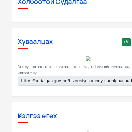
Холбоотой Судалгаа
Хуваалцах
Энэ судалгааны ажлыг хуваалцахын тулд url хаягийг хуулж аваад
илгээнэ үү.
Үнэлгээ өгөх