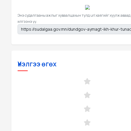
Энэ судалгааны ажлыг хуваалцахын тулд url хаягийг хуулж аваад
илгээнэ үү.
Үнэлгээ өгөх