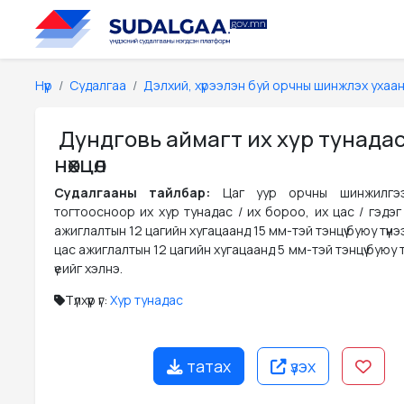
Нүүр
Судалгаа
Дэлхий, хүрээлэн буй орчны шинжлэх ухаа
Дундговь аймагт их хур тунадас
нөхцөл
Судалгааны тайлбар:
Цаг уур орчны шинжилгэ
тогтоосноор их хур тунадас / их бороо, их цас / гэдэ
ажиглалтын 12 цагийн хугацаанд 15 мм-тэй тэнцүү буюу түүнэ
цас ажиглалтын 12 цагийн хугацаанд 5 мм-тэй тэнцүү буюу т
үеийг хэлнэ.
Түлхүүр үг:
Хур тунадас
татах
үзэх