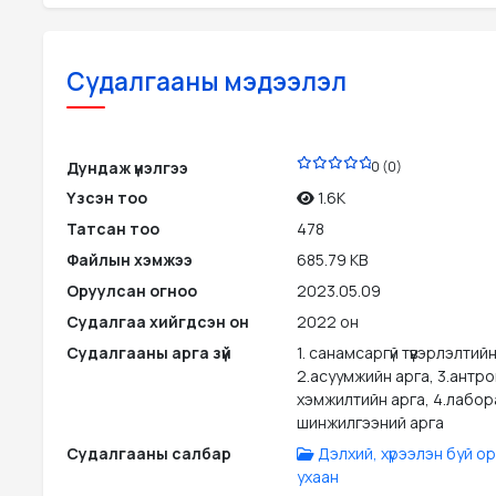
Судалгааны мэдээлэл
PDF
Дундаж үнэлгээ
0 (0)
Үзсэн тоо
1.6K
Татсан тоо
478
Файлын хэмжээ
685.79 KB
Оруулсан огноо
2023.05.09
Судалгаа хийгдсэн он
2022 он
Судалгааны арга зүй
1. санамсаргүй түүвэрлэлтийн
2.асуумжийн арга, 3.антр
хэмжилтийн арга, 4.лабо
шинжилгээний арга
Судалгааны салбар
Дэлхий, хүрээлэн буй о
ухаан