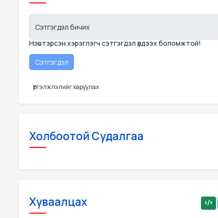
Сэтгэгдэл бичих
Нэвтэрсэн хэрэглэгч сэтгэгдэл үлдээх боломжтой!
Үргэлжлэлийг харуулах
Холбоотой Судалгаа
Хуваалцах