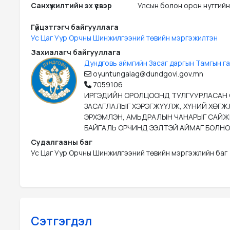
Санхүүжилтийн эх үүсвэр
Улсын болон орон нутгийн
Гүйцэтгэгч байгууллага
Ус Цаг Уур Орчны Шинжилгээний төвийн мэргэжилтэн
Захиалагч байгууллага
Дундговь аймгийн Засаг даргын Тамгын г
oyuntungalag@dundgovi.gov.mn
7059106
ИРГЭДИЙН ОРОЛЦООНД ТУЛГУУРЛАСАН
ЗАСАГЛАЛЫГ ХЭРЭГЖҮҮЛЖ, ХҮНИЙ ХӨГЖ
ЭРХЭМЛЭН, АМЬДРАЛЫН ЧАНАРЫГ САЙ
БАЙГАЛЬ ОРЧИНД ЭЭЛТЭЙ АЙМАГ БОЛНО
Судалгааны баг
Ус Цаг Уур Орчны Шинжилгээний төвийн мэргэжлийн баг
Сэтгэгдэл