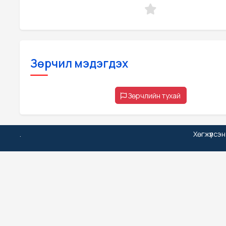
Зөрчил мэдэгдэх
Зөрчлийн тухай
.
Хөгжүүлсэ