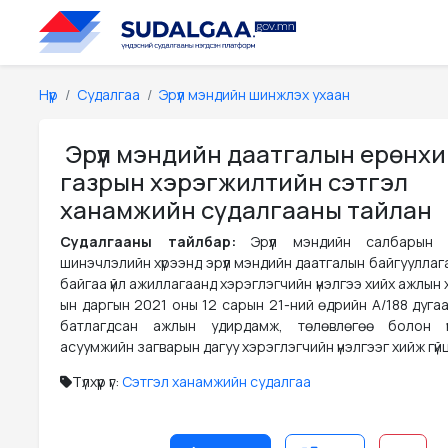
Нүүр
Судалгаа
Эрүүл мэндийн шинжлэх ухаан
Эрүүл мэндийн даатгалын ерөнх
газрын хэрэгжилтийн сэтгэл
ханамжийн судалгааны тайлан
Судалгааны тайлбар:
Эрүүл мэндийн салбарын с
шинэчлэлийн хүрээнд эрүүл мэндийн даатгалын байгууллага
байгаа үйл ажиллагаанд хэрэглэгчийн үнэлгээ хийх ажлын
ын даргын 2021 оны 12 сарын 21-ний өдрийн А/188 дуга
батлагдсан ажлын удирдамж, төлөвлөгөө болон ү
асуумжийн загварын дагуу хэрэглэгчийн үнэлгээг хийж гүй
Түлхүүр үг:
Сэтгэл ханамжийн судалгаа