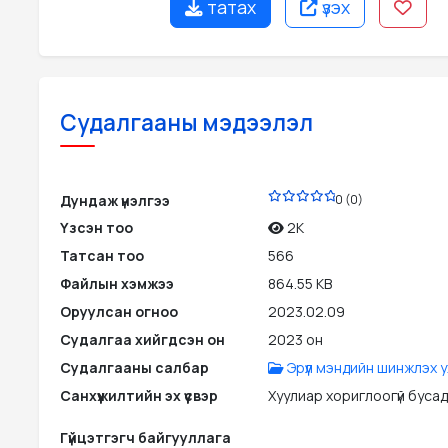
татах
үзэх
Судалгааны мэдээлэл
PDF
Дундаж үнэлгээ
0 (0)
Үзсэн тоо
2K
Татсан тоо
566
Файлын хэмжээ
864.55 KB
Оруулсан огноо
2023.02.09
Судалгаа хийгдсэн он
2023 он
Судалгааны салбар
Эрүүл мэндийн шинжлэх 
Санхүүжилтийн эх үүсвэр
Хуулиар хориглоогүй бусад э
Гүйцэтгэгч байгууллага