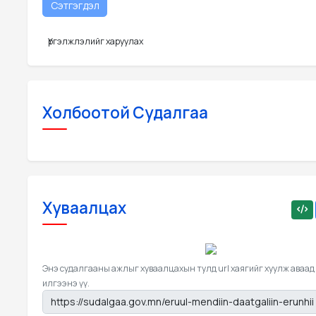
Үргэлжлэлийг харуулах
Холбоотой Судалгаа
Хуваалцах
Энэ судалгааны ажлыг хуваалцахын тулд url хаягийг хуулж аваад
илгээнэ үү.