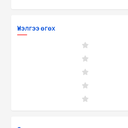
Үнэлгээ өгөх