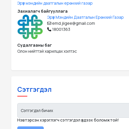
Эрүүл мэндийн даатгалын ерөнхий газар
Захиалагч байгууллага
Эрүүл Мэндийн Даатгалын Ерөнхий Газар
emd.jiigee@gmail.com
18001363
Судалгааны баг
Олон нийттэй харилцах хэлтэс
Сэтгэгдэл
Сэтгэгдэл бичих
Нэвтэрсэн хэрэглэгч сэтгэгдэл үлдээх боломжтой!