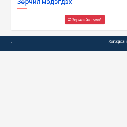
Зөрчил мэдэгдэх
Зөрчлийн тухай
.
Хөгжүүлсэ