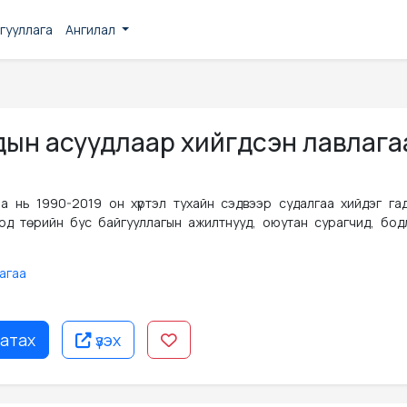
гууллага
Ангилал
чуудын асуудлаар хийгдсэн лавлага
а нь 1990-2019 он хүртэл тухайн сэдвээр судалгаа хийдэг гад
д төрийн бус байгууллагын ажилтнууд, оюутан сурагчид, бод
агаа
атах
үзэх