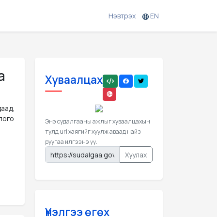
Нэвтрэх
EN
а
Хуваалцах
аад,
лого
Энэ судалгааны ажлыг хуваалцахын
тулд url хаягийг хуулж аваад найз
руугаа илгээнэ үү.
Хуулах
Үнэлгээ өгөх