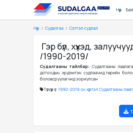
Нүүр
Бай
Нүүр
Судалгаа
Сэтгэл судлал
Гэр бүл, хүүхэд, залуу
/1990-2019/
Судалгааны тайлбар:
Судалгааны лавлага
дотоодын эрдэмтэн судлаачид,төрийн болоо
боловсруулагчид зориулсан
Түлхүүр үг:
1990-2019 он хүртэл Судалгааны лавл
т