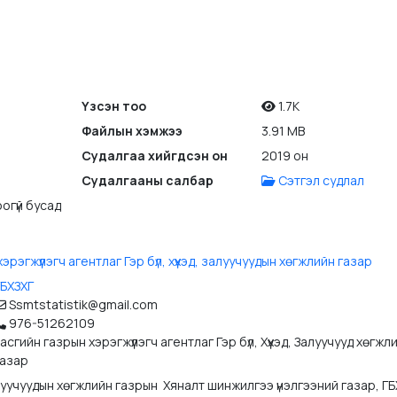
Үзсэн тоо
1.7K
Файлын хэмжээ
3.91 MB
Судалгаа хийгдсэн он
2019 он
Судалгааны салбар
Сэтгэл судлал
огүй бусад
эрэгжүүлэгч агентлаг Гэр бүл, хүүхэд, залуучуудын хөгжлийн газар
ГБХЗХГ
Ssmtstatistik@gmail.com
976-51262109
асгийн газрын хэрэгжүүлэгч агентлаг Гэр бүл, Хүүхэд, Залуучууд хөгжл
газар
 залуучуудын хөгжлийн газрын  Хяналт шинжилгээ үнэлгээний газар, 