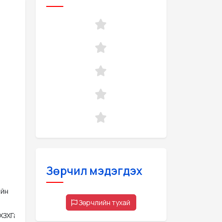
Зөрчил мэдэгдэх
ийн
Зөрчлийн тухай
ГБХЗХГазрын  харьяа Сургалт, судалгаа мэдээллийн төв