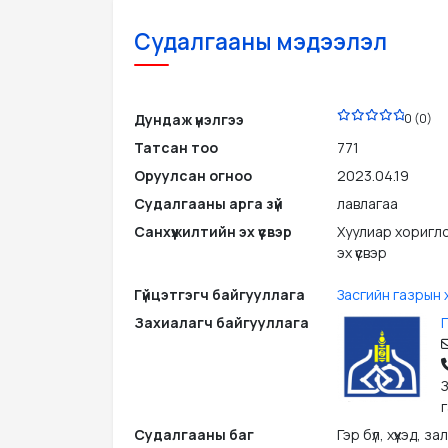
Судалгааны мэдээлэл
PDF
Дундаж үнэлгээ
0 (0)
Татсан тоо
771
Оруулсан огноо
2023.04.19
Судалгааны арга зүй
лавлагаа
Санхүүжилтийн эх үүсвэр
Хуулиар хоригло
эх үүсвэр
Гүйцэтгэгч байгууллага
Засгийн газрын х
Захиалагч байгууллага
З
Судалгааны баг
Гэр бүл, хүүхэд,