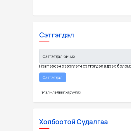
Сэтгэгдэл
Сэтгэгдэл бичих
Нэвтэрсэн хэрэглэгч сэтгэгдэл үлдээх боло
Үргэлжлэлийг харуулах
Холбоотой Судалгаа