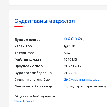
Судалгааны мэдээлэл
PDF
Дундаж үнэлгээ
0 (0)
Үзсэн тоо
3.3K
Татсан тоо
504
Файлын хэмжээ
10.10 MB
Оруулсан огноо
2023.04.13
Судалгаа хийгдсэн он
2022 он
Судалгааны салбар
Суурь анагаах ухаан
Санхүүжилтийн эх үүсвэр
Гадаад, дотоодын хөрөнгө
Гүйцэтгэгч байгууллага
ЭМЯ, НЭМҮТ