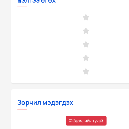
Үнэлгээ өгөх
Зөрчил мэдэгдэх
Зөрчлийн тухай