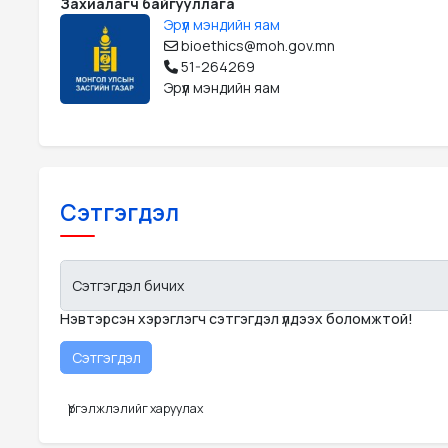
Захиалагч байгууллага
Эрүүл мэндийн яам
bioethics@moh.gov.mn
51-264269
Эрүүл мэндийн яам
Сэтгэгдэл
Сэтгэгдэл бичих
Нэвтэрсэн хэрэглэгч сэтгэгдэл үлдээх боломжтой!
Үргэлжлэлийг харуулах