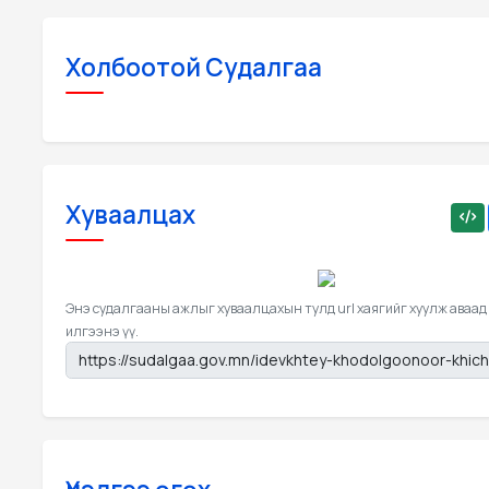
Холбоотой Судалгаа
Хуваалцах
Энэ судалгааны ажлыг хуваалцахын тулд url хаягийг хуулж аваад
илгээнэ үү.