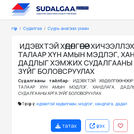
Нүүр
Судалгаа
Суурь анагаах ухаан
ИДЭВХТЭЙ ХӨДӨЛГӨӨНӨӨР ХИЧЭЭЛЛЭ
ТАЛААР ХҮН АМЫН МЭДЛЭГ, ХА
ДАДЛЫГ ХЭМЖИХ СУДАЛГААНЫ 
ЗҮЙГ БОЛОВСРУУЛАХ
Судалгааны тайлбар:
ИДЭВХТЭЙ ХӨДӨЛГӨӨНӨӨР
ТАЛААР ХҮН АМЫН МЭДЛЭГ, ХАНДЛАГА, ДАДЛ
СУДАЛГААНЫ АРГА ЗҮЙГ БОЛОВСРУУЛАХ
Түлхүүр үг:
идэвхтэй хөдөлгөөн
,
мэдлэг
,
хандлага
,
дадал
татах
үзэх