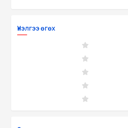
Үнэлгээ өгөх