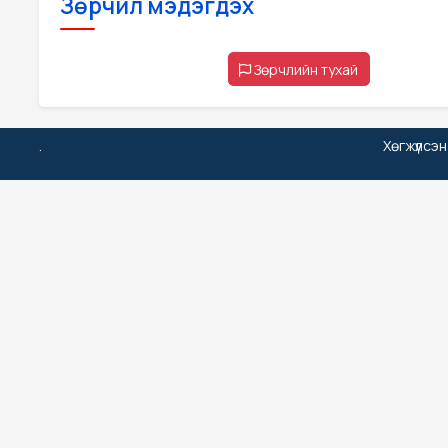
Зөрчил мэдэгдэх
Зөрчлийн тухай
.
Хөгжүүлсэ