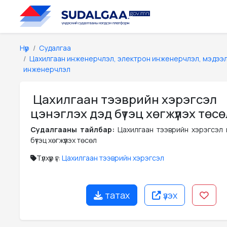
Нүүр
Судалгаа
Цахилгаан инженерчлэл, электрон инженерчлэл, мэдээ
инженерчлэл
Цахилгаан тээврийн хэрэгсэл
цэнэглэх дэд бүтэц хөгжүүлэх төсө
Судалгааны тайлбар:
Цахилгаан тээврийн хэрэгсэл 
бүтэц хөгжүүлэх төсөл
Түлхүүр үг:
Цахилгаан тээврийн хэрэгсэл
татах
үзэх