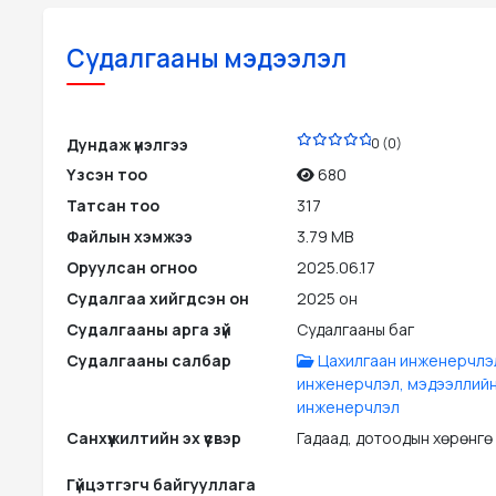
Судалгааны мэдээлэл
PDF
Дундаж үнэлгээ
0 (0)
Үзсэн тоо
680
Татсан тоо
317
Файлын хэмжээ
3.79 MB
Оруулсан огноо
2025.06.17
Судалгаа хийгдсэн он
2025 он
Судалгааны арга зүй
Судалгааны баг
Судалгааны салбар
Цахилгаан инженерчлэл
инженерчлэл, мэдээллий
инженерчлэл
Санхүүжилтийн эх үүсвэр
Гадаад, дотоодын хөрөнгө
Гүйцэтгэгч байгууллага