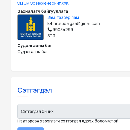
Эм Эм Эс Инженеринг ХХК
Захиалагч байгууллага
Зам, тээвэр яам
mrtsudalgaa@gmail.com
99034299
ЗТЯ
Судалгааны баг
Судалгааны баг
Сэтгэгдэл
Сэтгэгдэл бичих
Нэвтэрсэн хэрэглэгч сэтгэгдэл үлдээх боломжтой!