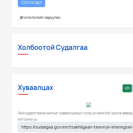
Үргэлжлэлийг харуулах
Холбоотой Судалгаа
Хуваалцах
Энэ судалгааны ажлыг хуваалцахын тулд url хаягийг хуулж аваад
илгээнэ үү.