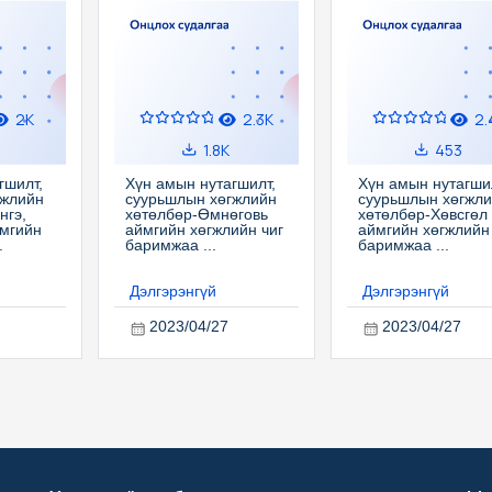
2K
2.3K
2.
1.8K
453
гшилт,
Хүн амын нутагшилт,
Хүн амын нутагши
гжлийн
суурьшлын хөгжлийн
суурьшлын хөгжл
нгэ,
хөтөлбөр-Өмнөговь
хөтөлбөр-Хөвсгөл
мгийн
аймгийн хөгжлийн чиг
аймгийн хөгжлийн 
.
баримжаа ...
баримжаа ...
Дэлгэрэнгүй
Дэлгэрэнгүй
2023/04/27
2023/04/27