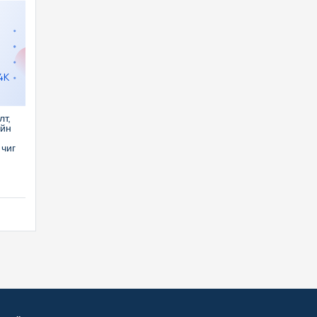
4K
лт,
ийн
чиг