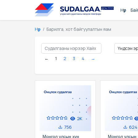
Нүүр
Бай
Нүүр
Барилга, хот байгуулалтын яам
←
1
2
3
4
→
2K
756
624
Монгол улсын хүн
Монгол улсын 