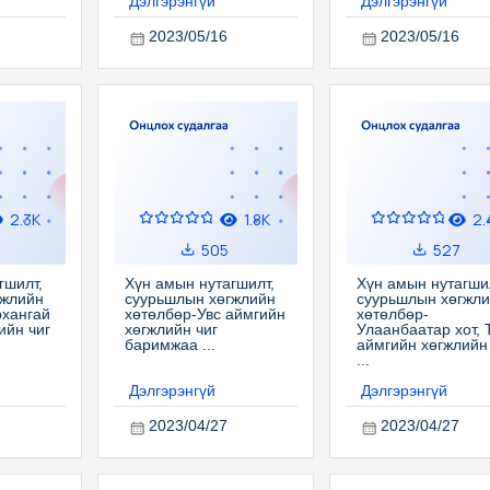
Дэлгэрэнгүй
Дэлгэрэнгүй
2023/05/16
2023/05/16
2.3K
1.8K
2.
505
527
гшилт,
Хүн амын нутагшилт,
Хүн амын нутагши
гжлийн
суурьшлын хөгжлийн
суурьшлын хөгжл
рхангай
хөтөлбөр-Увс аймгийн
хөтөлбөр-
ийн чиг
хөгжлийн чиг
Улаанбаатар хот, 
баримжаа ...
аймгийн хөгжлийн 
...
Дэлгэрэнгүй
Дэлгэрэнгүй
2023/04/27
2023/04/27