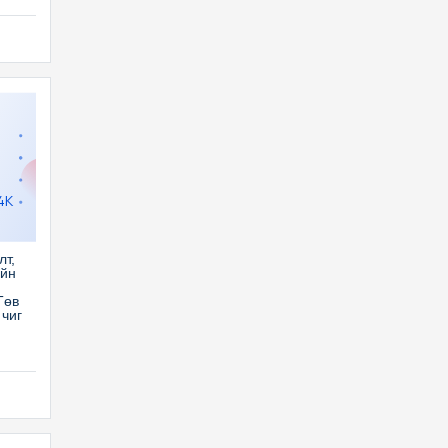
4K
лт,
ийн
Төв
чиг