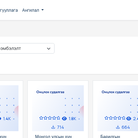
гууллага
Ангилал
1.4K
1.8K
2.
714
664
хүн
Монгол улсын хүн
Барилгын