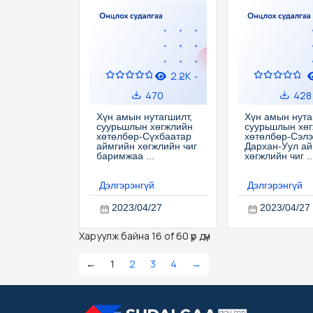
2.2K
470
428
Хүн амын нутагшилт,
Хүн амын нута
суурьшлын хөгжлийн
суурьшлын хө
хөтөлбөр-Сүхбаатар
хөтөлбөр-Сэлэ
аймгийн хөгжлийн чиг
Дархан-Уул ай
баримжаа ...
хөгжлийн чиг ..
Дэлгэрэнгүй
Дэлгэрэнгүй
2023/04/27
2023/04/27
Харуулж байна 16 of 60 үр дүн
←
1
2
3
4
→