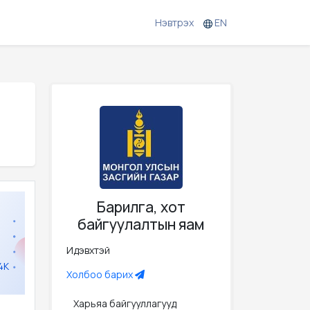
Нэвтрэх
EN
Барилга, хот
байгуулалтын яам
Идэвхтэй
4K
Холбоо барих
Харьяа байгууллагууд