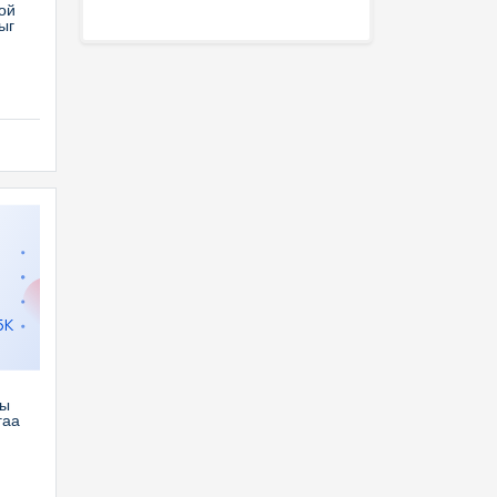
ой
ыг
5K
ны
гаа