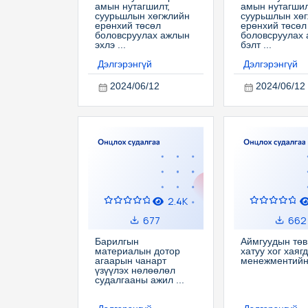
амын нутагшилт,
амын нутагшил
суурьшлын хөгжлийн
суурьшлын хө
ерөнхий төсөл
ерөнхий төсөл
боловсруулах ажлын
боловсруулах
эхлэ ...
бэлт ...
Дэлгэрэнгүй
Дэлгэрэнгүй
2024/06/12
2024/06/12
2.4K
677
662
Барилгын
Аймгуудын төв
материалын дотор
хатуу хог хаяг
агаарын чанарт
менежментийн
үзүүлэх нөлөөлөл
судалгааны ажил ...