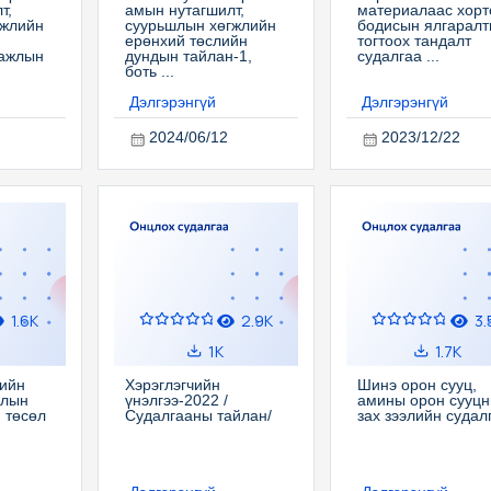
т,
амын нутагшилт,
материалаас хорт
гжлийн
суурьшлын хөгжлийн
бодисын ялгаралт
ерөнхий төслийн
тогтоох тандалт
 ажлын
дундын тайлан-1,
судалгаа ...
боть ...
Дэлгэрэнгүй
Дэлгэрэнгүй
2024/06/12
2023/12/22
1.6K
2.9K
3.
1K
1.7K
ийн
Хэрэглэгчийн
Шинэ орон сууц,
длын
үнэлгээ-2022 /
амины орон сууц
 төсөл
Судалгааны тайлан/
зах зээлийн судал