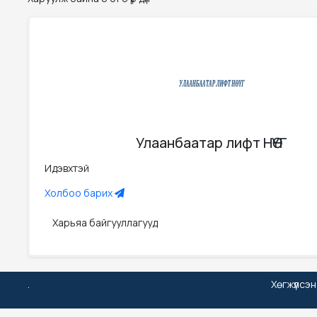
Улаанбаатар лифт НӨҮГ
Идэвхтэй
Холбоо барих
Харьяа байгууллагууд
.
Хөгжүүлсэ