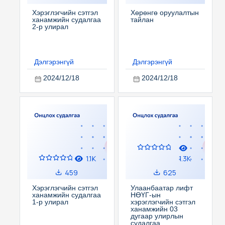
Хэрэглэгчийн сэтгэл
Хөрөнгө оруулалтын
ханамжийн судалгаа
тайлан
2-р улирал
Дэлгэрэнгүй
Дэлгэрэнгүй
2024/12/18
2024/12/18
1.1K
1.3K
459
625
Хэрэглэгчийн сэтгэл
Улаанбаатар лифт
ханамжийн судалгаа
НӨҮГ-ын
1-р улирал
хэрэглэгчийн сэтгэл
ханамжийн 03
дугаар улирлын
судалгаа ...