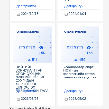
Дэлгэрэнгүй
Дэлгэрэнгүй
2024/12/18
2024/01/04
1.5K
1.6K
511
459
НИЙТИЙН
Улаанбаатар лифт
ЗОРИУЛАЛТТАЙ
НӨҮГ-ын
ОРОН СУУЦНЫ
хэрэглэгчийн сэтгэл
ЛИФТИЙГ ОРШИН
ханамжийн судалгаа
СУУГЧДЫН
ХӨРӨНГӨӨР
ШИНЭЧЛЭХ
Дэлгэрэнгүй
Дэлгэрэнгүй
БОЛОМЖИЙН ТАЛА
...
2023/05/26
2023/05/02
Харуулж байна 6 of 6 үр дүн