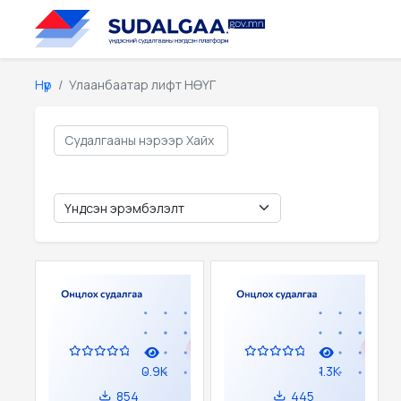
Нүүр
Улаанбаатар лифт НӨҮГ
0.9K
1.3K
854
445