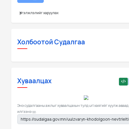
Үргэлжлэлийг харуулах
Холбоотой Судалгаа
Хуваалцах
Энэ судалгааны ажлыг хуваалцахын тулд url хаягийг хуулж аваад
илгээнэ үү.