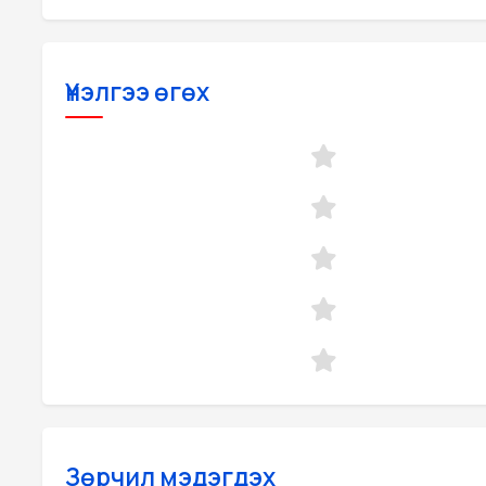
Үнэлгээ өгөх
Зөрчил мэдэгдэх