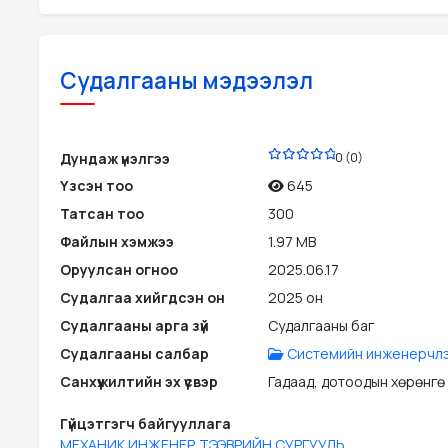
Судалгааны мэдээлэл
PDF
Дундаж үнэлгээ
0 (0)
Үзсэн тоо
645
Татсан тоо
300
Файлын хэмжээ
1.97 MB
Оруулсан огноо
2025.06.17
Судалгаа хийгдсэн он
2025 он
Судалгааны арга зүй
Судалгааны баг
Судалгааны салбар
Системийн инженерчл
Санхүүжилтийн эх үүсвэр
Гадаад, дотоодын хөрөнгө
Гүйцэтгэгч байгууллага
МЕХАНИК ИНЖЕНЕР,ТЭЭВРИЙН СУРГУУЛЬ