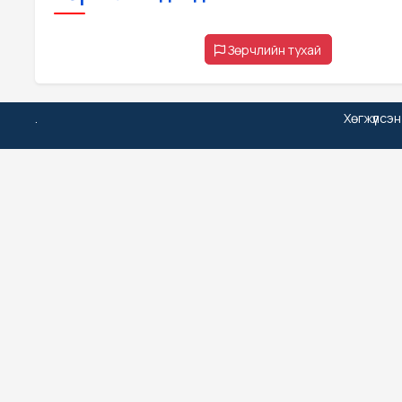
Зөрчлийн тухай
.
Хөгжүүлсэ