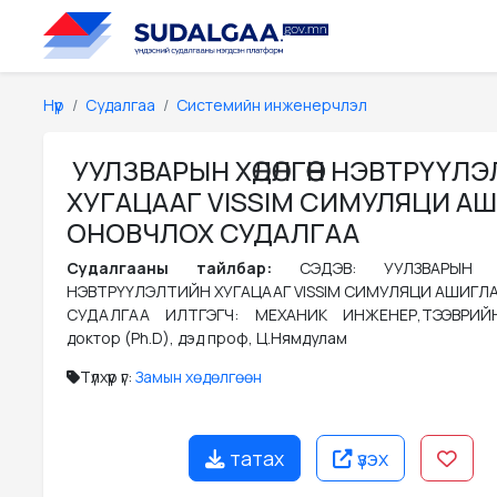
Нүүр
Судалгаа
Системийн инженерчлэл
УУЛЗВАРЫН ХӨДӨЛГӨӨН НЭВТРҮҮЛ
ХУГАЦААГ VISSIM СИМУЛЯЦИ А
ОНОВЧЛОХ СУДАЛГАА
Судалгааны тайлбар:
СЭДЭВ: УУЛЗВАРЫН 
НЭВТРҮҮЛЭЛТИЙН ХУГАЦААГ VISSIM СИМУЛЯЦИ АШИГЛ
СУДАЛГАА ИЛТГЭГЧ: МЕХАНИК ИНЖЕНЕР,ТЭЭВРИЙ
доктор (Ph.D), дэд проф, Ц.Нямдулам
Түлхүүр үг:
Замын хөдөлгөөн
татах
үзэх