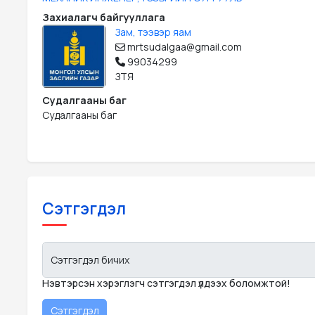
Захиалагч байгууллага
Зам, тээвэр яам
mrtsudalgaa@gmail.com
99034299
ЗТЯ
Судалгааны баг
Судалгааны баг
Сэтгэгдэл
Сэтгэгдэл бичих
Нэвтэрсэн хэрэглэгч сэтгэгдэл үлдээх боломжтой!