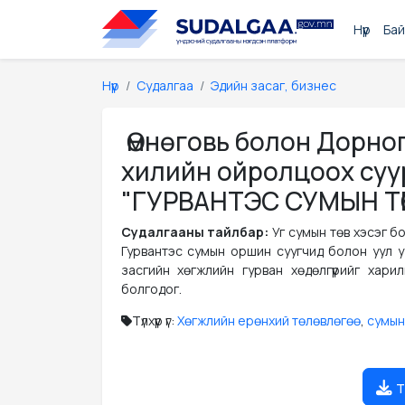
Нүүр
Бай
Нүүр
Судалгаа
Эдийн засаг, бизнес
Өмнөговь болон Дорног
хилийн ойролцоох суу
"ГУРВАНТЭС СУМЫН ТӨВИ
Судалгааны тайлбар:
Уг сумын төв хэсэг б
Гурвантэс сумын оршин суугчид болон уул у
засгийн хөгжлийн гурван хөдөлгүүрийг хари
болгодог.
Түлхүүр үг:
Хөгжлийн ерөнхий төлөвлөгөө
,
сумын
т