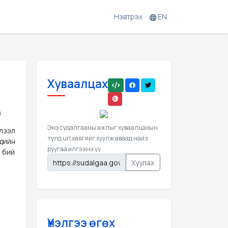
Нэвтрэх
EN
Хуваалцах
Энэ судалгааны ажлыг хуваалцахын
элзэл
тулд url хаягийг хуулж аваад найз
дийн
руугаа илгээнэ үү.
 бий
Хуулах
Үнэлгээ өгөх