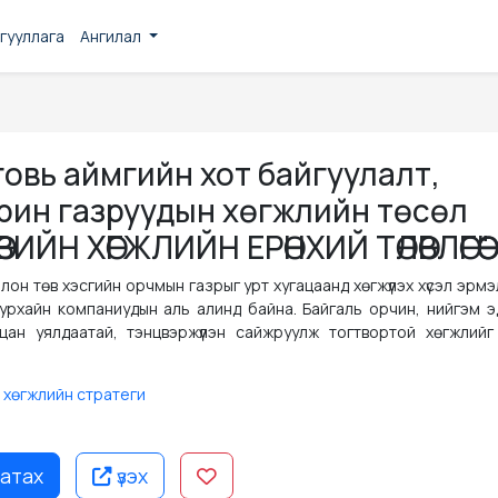
гууллага
Ангилал
овь аймгийн хот байгуулалт,
рин газруудын хөгжлийн төсөл
ЙН ХӨГЖЛИЙН ЕРӨНХИЙ ТӨЛӨВЛӨГӨӨ"
олон төв хэсгийн орчмын газрыг урт хугацаанд хөгжүүлэх хүсэл эрм
урхайн компаниудын аль алинд байна. Байгаль орчин, нийгэм э
лцан уялдаатай, тэнцвэржүүлэн сайжруулж тогтвортой хөгжлийг
 хөгжлийн стратеги
атах
үзэх