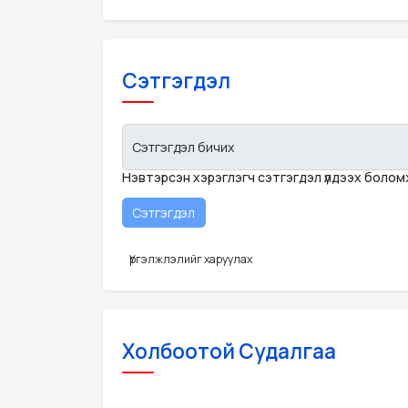
Сэтгэгдэл
Сэтгэгдэл бичих
Нэвтэрсэн хэрэглэгч сэтгэгдэл үлдээх боло
Үргэлжлэлийг харуулах
Холбоотой Судалгаа