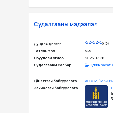
Судалгааны мэдээлэл
PDF
Дундаж үнэлгээ
0 (0)
Татсан тоо
535
Оруулсан огноо
2023.02.28
Судалгааны салбар
Эдийн засаг,
Гүйцэтгэгч байгууллага
AECOM, “Moн-Ин
Захиалагч байгууллага
Б