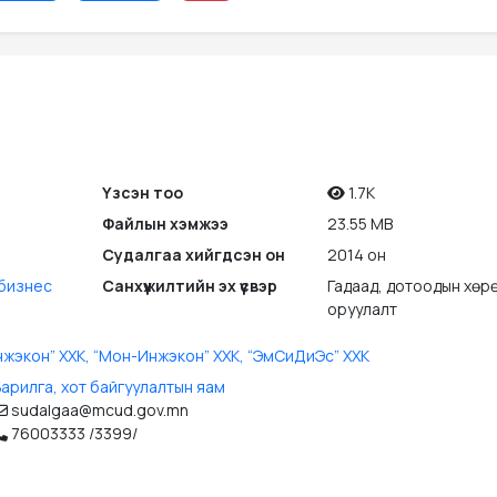
Үзсэн тоо
1.7K
Файлын хэмжээ
23.55 MB
Судалгаа хийгдсэн он
2014 он
 бизнес
Санхүүжилтийн эх үүсвэр
Гадаад, дотоодын хөр
оруулалт
жэкон” ХХК, “Moн-Инжэкон” ХХК, “ЭмСиДиЭс” ХХК
арилга, хот байгуулалтын яам
sudalgaa@mcud.gov.mn
76003333 /3399/