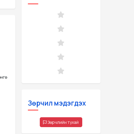
өнгө
Зөрчил мэдэгдэх
Зөрчлийн тухай