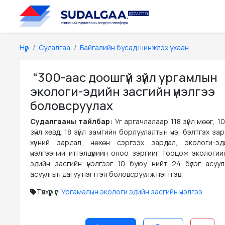
Нүүр
Судалгаа
Байгалийн бусад шинжлэх ухаан
“300-аас доошгүй зүйл ургамлын
экологи-эдийн засгийн үнэлгээ
боловсруулах
Судалгааны тайлбар:
Уг аргачлалаар 118 зүйл мөөг, 10
зүйл хөвд, 18 зүйл замгийн борлуулалтын үнэ, бэлтгэх за
хүчний зардал, нөхөн сэргээх зардал, экологи-эд
үнэлгээний итгэлцүүрийн оноо зэргийг тооцож экологийн
эдийн засгийн үнэлгээг 10 буюу нийт 24 бүлэг асуул
асуулгын дагуу нэгтгэн боловсруулж нэгтгэв.
Түлхүүр үг:
Ургамалын экологи эдийн засгийн үнэлгээ