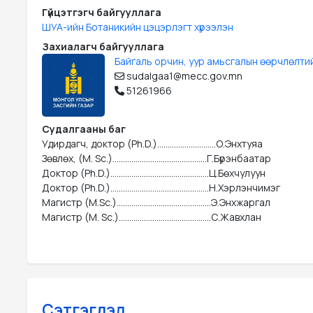
Гүйцэтгэгч байгууллага
ШУА-ийн Ботаникийн цэцэрлэгт хүрээлэн
Захиалагч байгууллага
Байгаль орчин, уур амьсгалын өөрчлөлти
sudalgaa1@mecc.gov.mn
51261966
Судалгааны баг
Удирдагч, доктор (Ph.D.)............................О.Энхтуяа

Зөвлөх, (M. Sc.).............................................Г.Бүрэнбаатар

Доктор (Ph.D.)...............................................Ц.Бөхчулуун

Доктор (Ph.D.)...............................................Н.Хэрлэнчимэг

Магистр (M.Sc.).............................................Э.Энхжаргал

Магистр (M. Sc.)............................................С.Жавхлан
Сэтгэгдэл