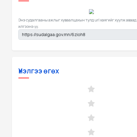
Энэ судалгааны ажлыг хуваалцахын тулд url хаягийг хуулж аваад
илгээнэ үү.
Үнэлгээ өгөх