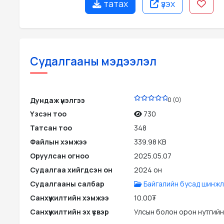
татах
үзэх
Судалгааны мэдээлэл
PDF
Дундаж үнэлгээ
0 (0)
Үзсэн тоо
730
Татсан тоо
348
Файлын хэмжээ
339.98 KB
Оруулсан огноо
2025.05.07
Судалгаа хийгдсэн он
2024 он
Судалгааны салбар
Байгалийн бусад шинжл
Санхүүжилтийн хэмжээ
10.00₮
Санхүүжилтийн эх үүсвэр
Улсын болон орон нутгийн