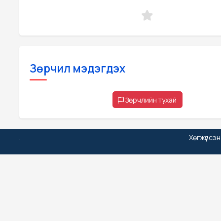
Зөрчил мэдэгдэх
Зөрчлийн тухай
.
Хөгжүүлсэ