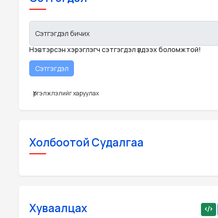
Сэтгэгдэл бичих
Нэвтэрсэн хэрэглэгч сэтгэгдэл үлдээх боломжтой!
Үргэлжлэлийг харуулах
Холбоотой Судалгаа
Хуваалцах