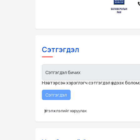
Сэтгэгдэл
Сэтгэгдэл бичих
Нэвтэрсэн хэрэглэгч сэтгэгдэл үлдээх боло
Үргэлжлэлийг харуулах