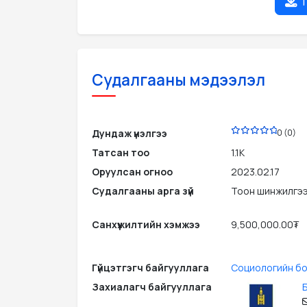
т
Судалгааны мэдээлэл
PDF
Дундаж үнэлгээ
0 (0)
Татсан тоо
1.1K
Оруулсан огноо
2023.02.17
Судалгааны арга зүй
Тоон шинжилгэ
Санхүүжилтийн хэмжээ
9,500,000.00₮
Гүйцэтгэгч байгууллага
Социологийн бо
Захиалагч байгууллага