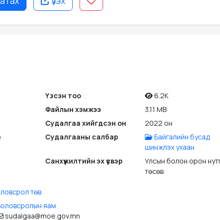
атах
үзэх
Үзсэн тоо
6.2K
Файлын хэмжээ
3.11 MB
Судалгаа хийгдсэн он
2022 он
э
Судалгааны салбар
Байгалийн бусад
шинжлэх ухаан
Санхүүжилтийн эх үүсвэр
Улсын болон орон нут
төсөв
ловсрол төв
Боловсролын яам
sudalgaa@moe.gov.mn