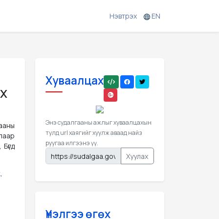
Нэвтрэх
EN
Хуваалцах
рх
Энэ судалгааны ажлыг хуваалцахын
ааны
тулд url хаягийг хуулж аваад найз
алаар
руугаа илгээнэ үү.
 Бүгд
Хуулах
к
,
Үнэлгээ өгөх