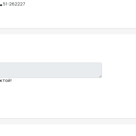
51-262227
мжтой!