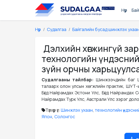
Нүүр
Бай
Нүүр
Судалгаа
Байгалийн бусад шинжлэх ухаа
Дэлхийн хөгжингүй за
технологийн үндэсний 
зүйн орчны харьцуулс
Судалгааны тайлбар:
Шинжээчдийн баг 
талаарх олон улсын хөгжлийн практик, ШУТ-ий
Бүгд Найрамдах Эстони Улс, Бүгд Найрамдах С
Найрамдах Турк Улс, Австрали Улс зэрэг доло
Түлхүүр үг:
Шинжлэх ухаан
,
технологийн үндэсни
Япон
,
Солонгос