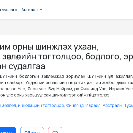
гууллага
Ангилал
н
рим орны шинжлэх ухаан,
зөвлөлийн тогтолцоо, бодлого, э
ан судалгаа
ШУТ-ийн бодлогын зөвлөмжид зориулан ШУТ-ийн үйл ажиллаг
н салбарт Үндэсний зөвлөлийн гүйцэтгэх үүрэг, ач холбогдлын т
олонгос Улс, Япон улс, Бүгд Найрамдах Финлянд Улс, Израил Улс,
он улс орны харьцуулсан шинжилгээг хийж гүйцэтгэлээ.
й зөвлөл
,
инновацийн тогтолцоо
,
Финлянд
,
Израил
,
Австрали
,
Тур