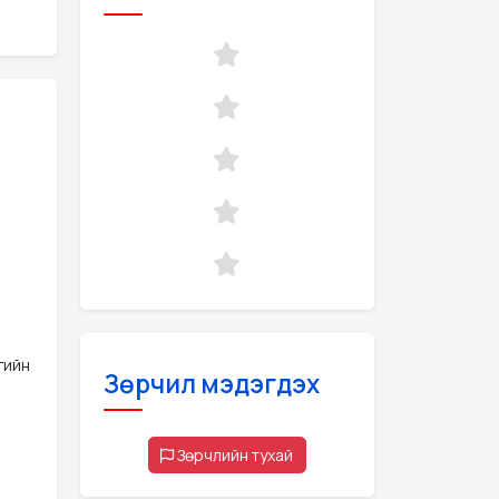
гийн
Зөрчил мэдэгдэх
Зөрчлийн тухай