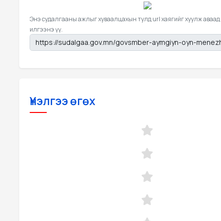
Энэ судалгааны ажлыг хуваалцахын тулд url хаягийг хуулж аваад
илгээнэ үү.
Үнэлгээ өгөх