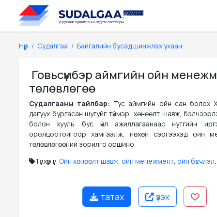
Нүүр
Судалгаа
Байгалийн бусад шинжлэх ухаан
Говьсүмбэр аймгийн ойн менеж
төлөвлөгөө
Судалгааны тайлбар:
Тус аймгийн ойн сан болох 
дагуух бургасан шугуйг түймэр, хөнөөлт шавж, бэлчээр
болон хууль бус үйл ажиллагаанаас нутгийн ирг
оролцоотойгоор хамгаалж, нөхөн сэргээхэд ойн м
төлөвлөгөөний зорилго оршино.
Түлхүүр үг:
Ойн хөнөөлт шавж
,
ойн менежмент
,
ойн бүсчлэл
татах
үзэх