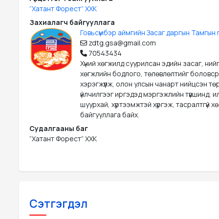
“Хатант Форест” ХХК
Захиалагч байгууллага
Говьсүмбэр аймгийн Засаг даргын Тамгын 
zdtg.gsa@gmail.com
70543434
Хүний хөгжилд суурилсан эдийн засаг, ний
хөгжлийн бодлого, төлөвлөлтийг боловс
хэрэгжүүлж, олон улсын чанарт нийцсэн тө
үйлчилгээг иргэдэд мэргэжлийн түвшинд, ил
шуурхай, хүртээмжтэй хүргэж, тасралтгүй х
байгууллага байх.
Судалгааны баг
“Хатант Форест” ХХК
Сэтгэгдэл