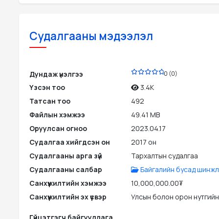
Судалгааны мэдээлэл
PDF
Дундаж үнэлгээ
0 (0)
Үзсэн тоо
3.4K
Татсан тоо
492
Файлын хэмжээ
49.41 MB
Оруулсан огноо
2023.04.17
Судалгаа хийгдсэн он
2017 он
Судалгааны арга зүй
Тархалтын судалгаа
Судалгааны салбар
Байгалийн бусад шинжл
Санхүүжилтийн хэмжээ
10,000,000.00₮
Санхүүжилтийн эх үүсвэр
Улсын болон орон нутгийн
Гүйцэтгэгч байгууллага