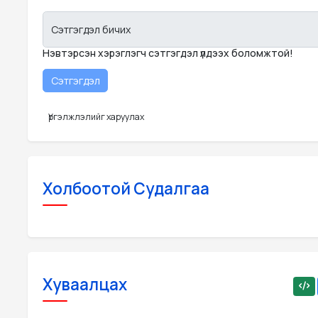
Сэтгэгдэл бичих
Нэвтэрсэн хэрэглэгч сэтгэгдэл үлдээх боломжтой!
Үргэлжлэлийг харуулах
Холбоотой Судалгаа
Хуваалцах