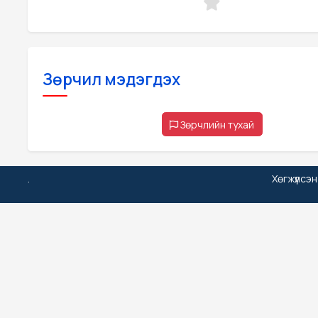
Зөрчил мэдэгдэх
Зөрчлийн тухай
.
Хөгжүүлсэ