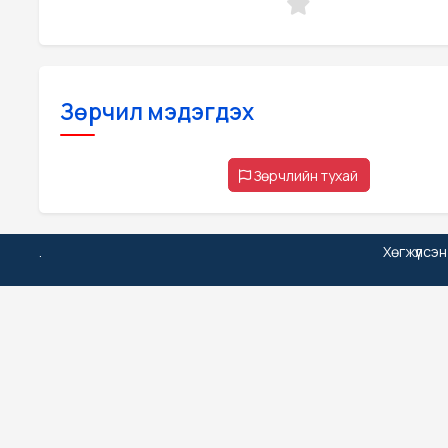
Зөрчил мэдэгдэх
Зөрчлийн тухай
.
Хөгжүүлсэ