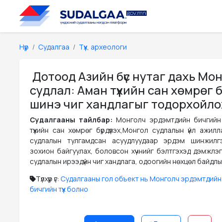
Нүүр
Судалгаа
Түүх, археологи
Дотоод Азийн бүс нутаг дахь Мо
судлал: Аман түүхийн сан хөмрөг бү
шинэ чиг хандлагыг тодорхойло
Судалгааны тайлбар:
Монголч эрдэмтдийн бичгийн
түүхийн сан хөмрөг бүрдүүлэх,Монгол судлалын үйл ажил
судлалын тулгамдсан асуудлуудаар эрдэм шинжилг
зохион байгуулах, боловсон хүчнийг бэлтгэхэд дэмжлэг 
судлалын ирээдүйн чиг хандлага, одоогийн нөхцөл байдлыг
Түлхүүр үг:
Судалгааны гол объект нь Монголч эрдэмтдийн
бичгийн түүх болно