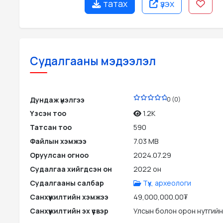
татах
үзэх
Судалгааны мэдээлэл
PDF
Дундаж үнэлгээ
0 (0)
Үзсэн тоо
1.2K
Татсан тоо
590
Файлын хэмжээ
7.03 MB
Оруулсан огноо
2024.07.29
Судалгаа хийгдсэн он
2022 он
Судалгааны салбар
Түүх, археологи
Санхүүжилтийн хэмжээ
49,000,000.00₮
Санхүүжилтийн эх үүсвэр
Улсын болон орон нутгийн