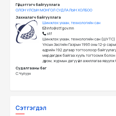
Гүйцэтгэгч байгууллага
ОЛОН УЛСЫН МОНГОЛ СУДЛАЛЫН ХОЛБОО
Захиалагч байгууллага
Шинжлэх ухаан, технологийн сан
info@stf.gov.mn
stf
Шинжлэх ухаан, технологийн сан (ШУТС)
Улсын Засгийн Газрын 1993 оны 12-р сары
өдрийн 192 дугаар тогтоолоор байгуулаг
мөрдөгдөж байгаа хууль тогтоомж болон
дүрэм, журмын дагуу үйл ажиллагаа явуулж 
Судалгааны баг
С.Чулуун
Сэтгэгдэл