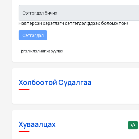
Сэтгэгдэл бичих
Нэвтэрсэн хэрэглэгч сэтгэгдэл үлдээх боломжтой!
Үргэлжлэлийг харуулах
Холбоотой Судалгаа
Хуваалцах