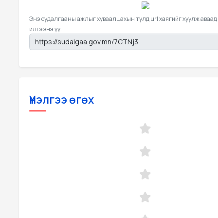
Энэ судалгааны ажлыг хуваалцахын тулд url хаягийг хуулж аваад
илгээнэ үү.
Үнэлгээ өгөх