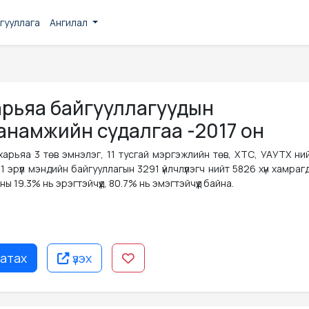
гууллага
Ангилал
н
арьяа байгууллагуудын
анамжийн судалгаа -2017 он
арьяа 3 төв эмнэлэг, 11 тусгай мэргэжлийн төв, ХТС, УАУТХ ний
эрүүл мэндийн байгууллагын 3291 үйлчлүүлэгч нийт 5826 хүн хамраг
19.3% нь эрэгтэйчүүд, 80.7% нь эмэгтэйчүүд байна.
атах
үзэх