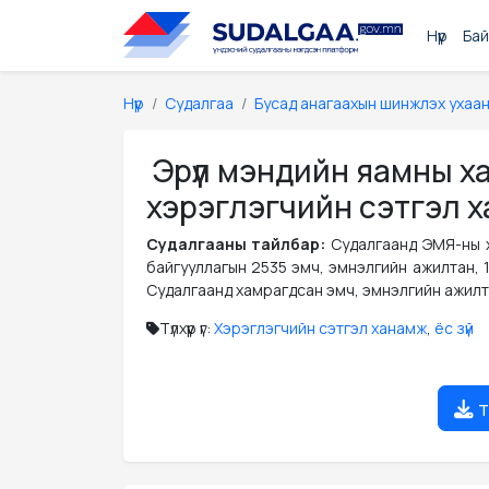
Нүүр
Бай
Нүүр
Судалгаа
Бусад анагаахын шинжлэх ухаа
Эрүүл мэндийн яамны х
хэрэглэгчийн сэтгэл х
Судалгааны тайлбар:
Судалгаанд ЭМЯ-ны х
байгууллагын 2535 эмч, эмнэлгийн ажилтан, 11 
Судалгаанд хамрагдсан эмч, эмнэлгийн ажилтны 
Түлхүүр үг:
Хэрэглэгчийн сэтгэл ханамж
,
ёс зүй
т