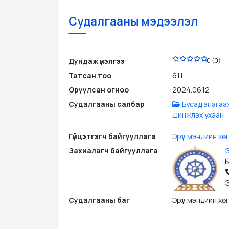
Судалгааны мэдээлэл
PDF
Дундаж үнэлгээ
0 (0)
Татсан тоо
611
Оруулсан огноо
2024.06.12
Судалгааны салбар
Бусад анагаа
шинжлэх ухаан
Гүйцэтгэгч байгууллага
Эрүүл мэндийн хө
Захиалагч байгууллага
Э
Э
Судалгааны баг
Эрүүл мэндийн хө