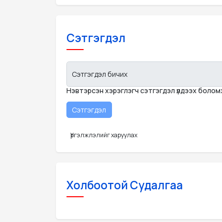
Сэтгэгдэл
Сэтгэгдэл бичих
Нэвтэрсэн хэрэглэгч сэтгэгдэл үлдээх боло
Үргэлжлэлийг харуулах
Холбоотой Судалгаа