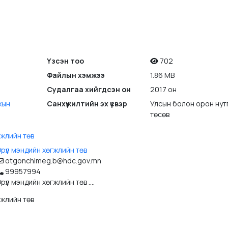
Үзсэн тоо
702
Файлын хэмжээ
1.86 MB
Судалгаа хийгдсэн он
2017 он
хын
Санхүүжилтийн эх үүсвэр
Улсын болон орон нут
төсөв
гжлийн төв
рүүл мэндийн хөгжлийн төв
otgonchimeg.b@hdc.gov.mn
99957994
рүүл мэндийн хөгжлийн төв ....
гжлийн төв