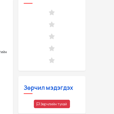
гийн
Зөрчил мэдэгдэх
Зөрчлийн тухай