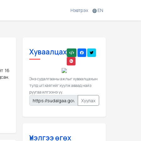
Нэвтрэх
EN
Хуваалцах
т 16
дсан.
Энэ судалгааны ажлыг хуваалцахын
тулд url хаягийг хуулж аваад найз
руугаа илгээнэ үү.
Хуулах
Үнэлгээ өгөх