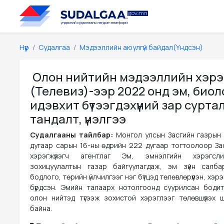
Нүүр
Судалгаа
Мэдээллийн аюулгүй байдал(Үндсэн)
Олон нийтийн мэдээллийн хэрэ
(Телевиз)-ээр 2022 онд эм, био
идэвхит бүтээгдэхүүний зар сурт
тандалт, үнэлгээ
Судалгааны тайлбар:
Монгол улсын Засгийн газрын
дугаар сарын 16-ны өдрийн 222 дугаар тогтоолоор За
хэрэгжүүлэгч агентлаг Эм, эмнэлгийн хэрэгсл
зохицуулалтын газар байгуулагдаж, эм зүйн салба
бодлого, төрийн үйлчилгээг нэг бүтцэд төлөвлөрүүлэн, хэрэ
бүрдсэн. Эмийн талаарх нотолгоонд суурилсан боди
олон нийтэд түгээж зохистой хэрэглээг төлөвшүүлэх 
байна.