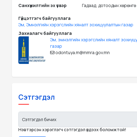
Санхүүжилтийн эх үүсвэр
Гадаад, дотоодын хөрөнгө
Гүйцэтгэгч байгууллага
Эм, Эмнэлгийн хэрэгслийн хяналт зохицуулалтын газар
Захиалагч байгууллага
Эм, эмнэлгийн хэрэгслийн хяналт зохиуц
газар
odontuya.m@mmra.gov.mn
Сэтгэгдэл
Сэтгэгдэл бичих
Нэвтэрсэн хэрэглэгч сэтгэгдэл үлдээх боломжтой!