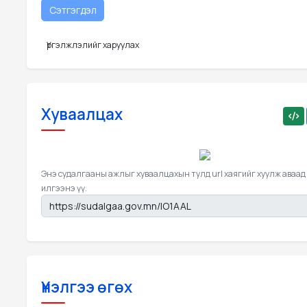
Үргэлжлэлийг харуулах
Хуваалцах
Энэ судалгааны ажлыг хуваалцахын тулд url хаягийг хуулж аваад
илгээнэ үү.
Үнэлгээ өгөх