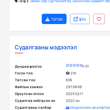
Түлхүүр үг:
Эмийн зар сурталчилгаа
,
Биологийн идэвхит бүтэ
татах
үзэх
Судалгааны мэдээлэл
PDF
Дундаж үнэлгээ
0 (0)
Үзсэн тоо
2.1K
Татсан тоо
636
Файлын хэмжээ
297.08 KB
Оруулсан огноо
2023.02.17
Судалгаа хийгдсэн он
2022 он
Судалгааны салбар
Мэдээллийн аюулгүй ба