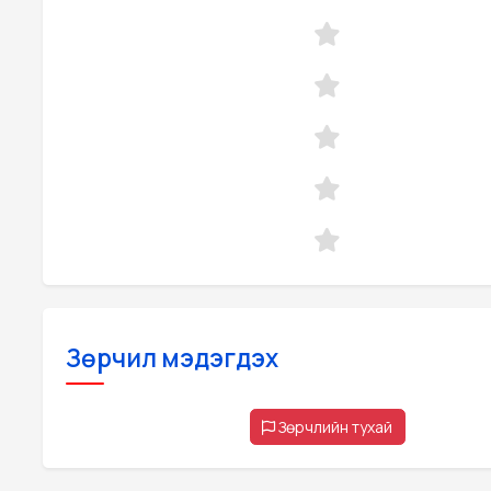
Зөрчил мэдэгдэх
Зөрчлийн тухай